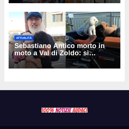
matrimonio era di un’altra
coppia
ATTUALITÀ
Sebastiano Antico morto in
moto a Val di Zoldo: si
schianta con il sidecar, salvi i
due cagnolini