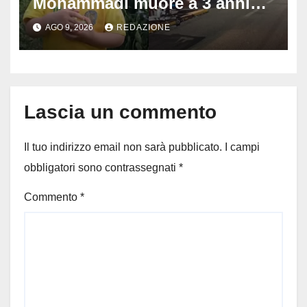
Mohammadi muore a 3 anni
dopo 72 ore di agonia: era
AGO 9, 2026
REDAZIONE
stato travolto da un’auto
Lascia un commento
Il tuo indirizzo email non sarà pubblicato.
I campi
obbligatori sono contrassegnati
*
Commento
*