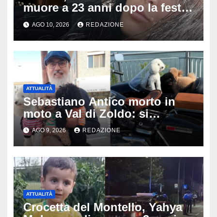
muore a 23 anni dopo la festa
di compleanno: trovata senza
AGO 10, 2026
REDAZIONE
vita nell’ex consorzio, è giallo
sulle ultime ore
ATTUALITÀ
Sebastiano Antico morto in
moto a Val di Zoldo: si
schianta con il sidecar, salvi i
AGO 9, 2026
REDAZIONE
due cagnolini
ATTUALITÀ
Crocetta del Montello, Yahya