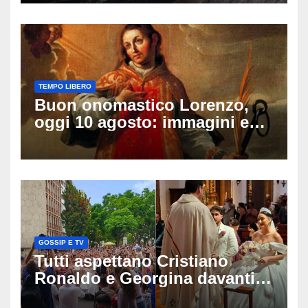
vita nell’ex consorzio, è giallo
sulle ultime ore
TEMPO LIBERO
Buon onomastico Lorenzo,
oggi 10 agosto: immagini e
gif di auguri da condividere
sui social
GOSSIP E TV
Tutti aspettano Cristiano
Ronaldo e Georgina davanti
alla cattedrale: ma il