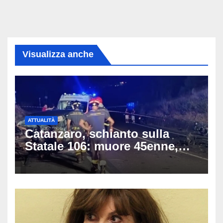
Visualizza anche
ATTUALITÀ
Catanzaro, schianto sulla
Statale 106: muore 45enne,
coinvolti un’auto, un suv e
una moto