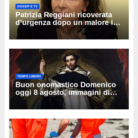
GOSSIP E TV
Patrizia Reggiani ricoverata
d’urgenza dopo un malore in
vacanza: come sta oggi l’ex
Lady Gucci
TEMPO LIBERO
Buon onomastico Domenico
oggi 8 agosto, immagini di
auguri da condividere