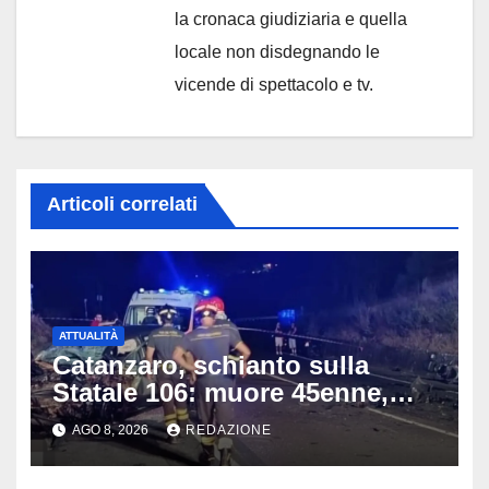
la cronaca giudiziaria e quella
locale non disdegnando le
vicende di spettacolo e tv.
Articoli correlati
ATTUALITÀ
Catanzaro, schianto sulla
Statale 106: muore 45enne,
coinvolti un’auto, un suv e
AGO 8, 2026
REDAZIONE
una moto