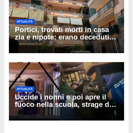
ATTUALITÀ
Portici, trovati morti in casa
zia e nipote: erano deceduti
da giorni, il caldo tra le
ipotesi al vaglio
ATTUALITÀ
Uccide i nonni e poi apre il
fuoco nella scuola, strage di
insegnanti: il possibile
movente dietro il massacro in
Thailandia