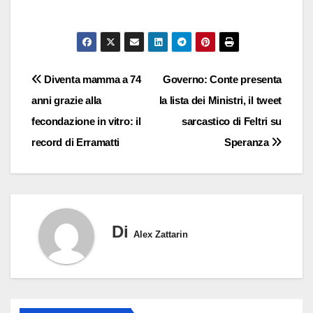
Navigazione
Diventa mamma a 74
Governo: Conte presenta
anni grazie alla
la lista dei Ministri, il tweet
articoli
fecondazione in vitro: il
sarcastico di Feltri su
record di Erramatti
Speranza
Di
Alex Zattarin