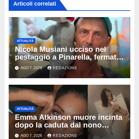
Articoli correlati
ATTUALITÀ
Nicola Musiani ucciso nel
pestaggio a Pinarella, fermati
quattro giovani: la svolta
AGO 7, 2026
REDAZIONE
dopo video, intercettazioni e
pedinamenti
ATTUALITÀ
Emma Atkinson muore incinta
dopo la caduta dal nono
piano: la figlia nasce 30 minuti
AGO 7, 2026
REDAZIONE