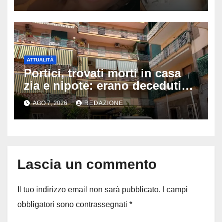
dopo e sta bene
ATTUALITÀ
Portici, trovati morti in casa
zia e nipote: erano deceduti
da giorni, il caldo tra le ipotesi
AGO 7, 2026
REDAZIONE
al vaglio
Lascia un commento
Il tuo indirizzo email non sarà pubblicato.
I campi
obbligatori sono contrassegnati
*