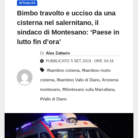
ATTUALITÀ
Bimbo travolto e ucciso da una
cisterna nel salernitano, il
sindaco di Montesano: ‘Paese in
lutto fin d’ora’
Di
Alex Zattarin
PUBBLICATO: 5 SET, 2019 - ORE: 04:16
,
#bambino cisterna
#bambino morto
,
,
cisterna
#bambino Vallo di Diano
#cisterna
,
,
montesano
#Montesano sulla Marcellana
#Vallo di Diano