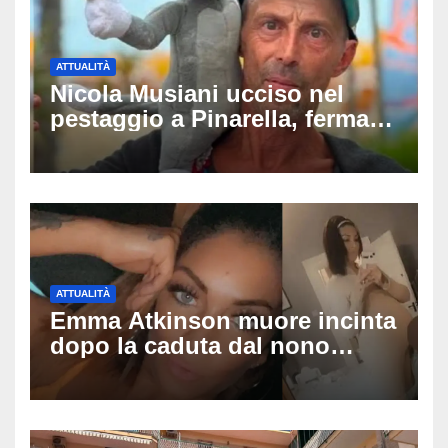
ATTUALITÀ
Nicola Musiani ucciso nel
pestaggio a Pinarella, fermati
quattro giovani: la svolta
dopo video, intercettazioni e
pedinamenti
ATTUALITÀ
Emma Atkinson muore incinta
dopo la caduta dal nono
piano: la figlia nasce 30
minuti dopo e sta bene