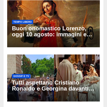
TEMPO LIBERO
Buon onomastico Lorenzo,
oggi 10 agosto: immagini e
gif di auguri da condividere
sui social
GOSSIP E TV
Tutti aspettano Cristiano
Ronaldo e Georgina davanti
alla cattedrale: ma il
matrimonio era di un’altra
coppia