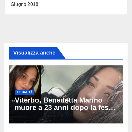
Giugno 2018
Visualizza anche
ATTUALITÀ
Viterbo, Benedetta Marino
muore a 23 anni dopo la festa
di compleanno: trovata senza
vita nell’ex consorzio, è giallo
sulle ultime ore