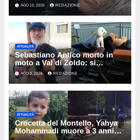
di compleanno: trovata senza
AGO 10, 2026
REDAZIONE
vita nell’ex consorzio, è giallo
sulle ultime ore
ATTUALITÀ
Sebastiano Antico morto in
moto a Val di Zoldo: si
schianta con il sidecar, salvi i
AGO 9, 2026
REDAZIONE
due cagnolini
ATTUALITÀ
Crocetta del Montello, Yahya
Mohammadi muore a 3 anni
dopo 72 ore di agonia: era