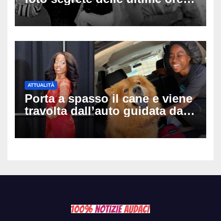
cosa è successo prima della
tragica caduta dall’hotel
ATTUALITÀ
Porta a spasso il cane e viene
travolta dall’auto guidata da
due bambini di 4 e 6 anni: l’ex
miss Kiara Bowling lotta tra la
vita e la morte