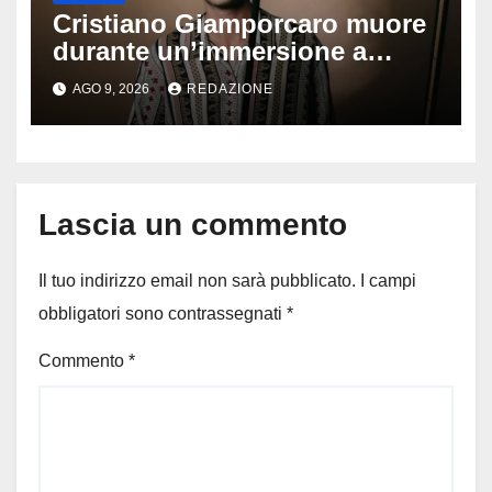
Cristiano Giamporcaro muore
durante un’immersione a
Lampedusa: aperta
AGO 9, 2026
REDAZIONE
un’inchiesta per omicidio
nautico, cosa emerge sulla
tragedia
Lascia un commento
Il tuo indirizzo email non sarà pubblicato.
I campi
obbligatori sono contrassegnati
*
Commento
*