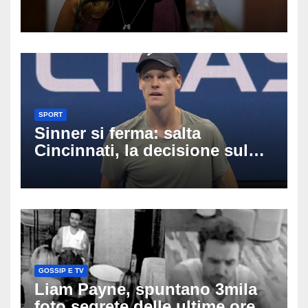
tra Figc e Coni: cosa sta
succedendo
SPORT
Sinner si ferma: salta
Cincinnati, la decisione sul
ginocchio cambia il percorso
verso gli US Open
GOSSIP E TV
Liam Payne, spuntano 3mila
foto segrete delle ultime ore: