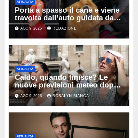
ATTUALITÀ
Porta a spasso il cane e viene
travolta dall’auto guidata da
due bambini di 4 e 6 anni: l’ex
AGO 9, 2026
REDAZIONE
miss Kiara Bowling lotta tra la
vita e la morte
ATTUALITÀ
Caldo, quando finisce? Le
nuove previsioni meteo dopo
Ferragosto: ecco quando
AGO 9, 2026
ROSALYN BIANCA
potrebbe arrivare la svolta
ATTUALITÀ