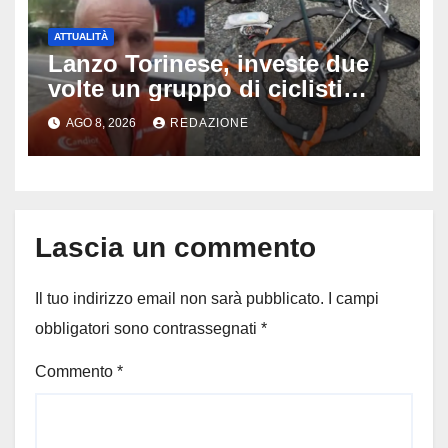
ATTUALITÀ
Lanzo Torinese, investe due
volte un gruppo di ciclisti
dopo una lite: arrestato
AGO 8, 2026
REDAZIONE
73enne, il racconto choc di un
ferito
Lascia un commento
Il tuo indirizzo email non sarà pubblicato.
I campi
obbligatori sono contrassegnati
*
Commento
*