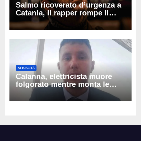
Salmo ricoverato d’urgenza a
Catania, il rapper rompe il
silenzio dopo la notte in
ospedale: come sta e cosa
succede al tour
ATTUALITÀ
Calanna, elettricista muore
folgorato mentre monta le
luminarie della festa: chi era
Fabio Calabrò e cosa è
successo