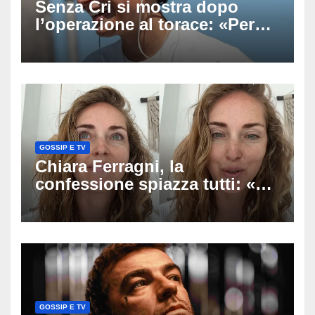
Senza Cri si mostra dopo
l’operazione al torace: «Per
anni mi sentivo in trappola», il
racconto sul difficile percorso
verso la serenità
GOSSIP E TV
Chiara Ferragni, la
confessione spiazza tutti: «Un
mio ex voleva che mi rifacessi
il seno». Poi svela i ritocchi di
cui si è pentita
GOSSIP E TV