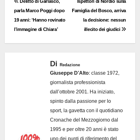
Navigazione
Delitto di Garlasco,
Ispettori di Nordio sulla
parla Marco Poggi dopo
Famiglia del Bosco, arriva
articoli
19 anni: ‘Hanno rovinato
la decisione: nessun
l’immagine di Chiara’
illecito dei giudici
Di
Redazione
Giuseppe D’Alto
: classe 1972,
giornalista professionista
dall’ottobre 2001. Ha iniziato,
spinto dalla passione per lo
sport, la gavetta con il quotidiano
Cronache del Mezzogiorno dal
1995 e per oltre 20 anni è stato
uno dei punti di riferimento del