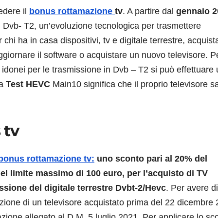
edere il
bonus rottamazione
tv
. A partire dal
gennaio 2
l Dvb- T2, un’evoluzione tecnologica per trasmettere
 chi ha in casa dispositivi, tv e digitale terrestre, acquista
giornare il software o acquistare un nuovo televisore. P
o idonei per le trasmissione in Dvb – T2 si può effettuare
ta
Test HEVC
Main10 significa che il proprio televisore sa
 tv
bonus rottamazione tv:
uno sconto pari al 20% del
el limite massimo di 100 euro, per l’acquisto di TV
ssione del digitale terrestre Dvbt-2/Hevc
. Per avere di
zione di un televisore acquistato prima del 22 dicembre
azione allegato al D.M. 5 luglio 2021. Per applicare lo sc