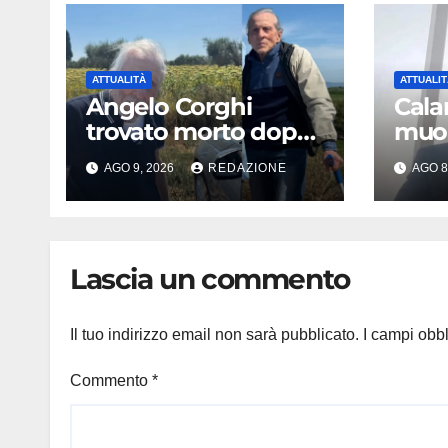
ATTUALITÀ
ATTUALIT
Angelo Corghi
Calan
trovato morto dopo
muor
cinque giorni di
ment
AGO 9, 2026
REDAZIONE
AGO 8
ricerche: il giallo
lumin
dell’80enne
chi 
scomparso dopo
Cala
essere uscito
succ
Lascia un commento
dall’Inps a Grosseto
Il tuo indirizzo email non sarà pubblicato.
I campi obb
Commento
*