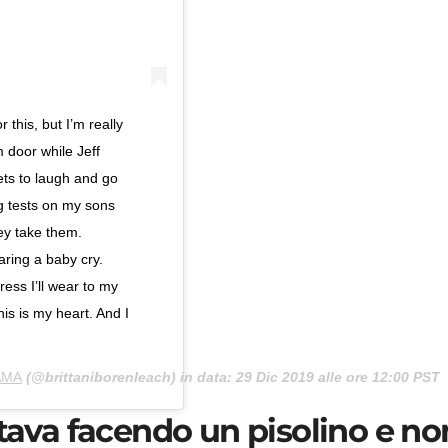
r this, but I’m really
m door while Jeff
ts to laugh and go
ng tests on my sons
ey take them.
aring a baby cry.
ess I’ll wear to my
this is my heart. And I
MAMA
(@brittaniborenleach) in data:
29 Dic 2019 alle ore 12:00 PST
Stava facendo un pisolino e no