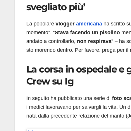
svegliato più’
La popolare
vlogger
americana
ha scritto s
momento”. “
Stava facendo un pisolino
ment
andato a controllarlo,
non respirava
” – ha s
sto morendo dentro. Per favore, prega per il
La corsa in ospedale e gl
Crew su Ig
In seguito ha pubblicato una serie di
foto sca
i medici lavoravano per salvargli la vita. Un d
nata dalla precedente relazione del marito (Je