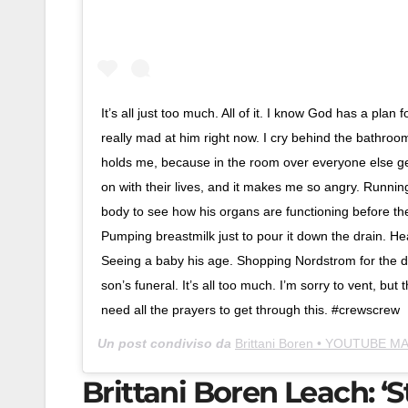
It’s all just too much. All of it. I know God has a plan fo
really mad at him right now. I cry behind the bathroo
holds me, because in the room over everyone else ge
on with their lives, and it makes me so angry. Runni
body to see how his organs are functioning before th
Pumping breastmilk just to pour it down the drain. He
Seeing a baby his age. Shopping Nordstrom for the dr
son’s funeral. It’s all too much. I’m sorry to vent, but 
need all the prayers to get through this. #crewscrew
Un post condiviso da
Brittani Boren • YOUTUBE 
Brittani Boren Leach: ‘