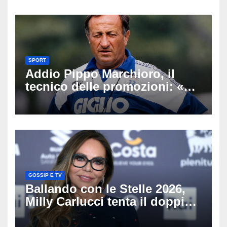
SPORT
Addio Pippo Marchioro, il
tecnico delle promozioni: «Ha
scritto pagine indimenticabili
del nostro calcio»
GOSSIP E TV
Ballando con le Stelle 2026,
Milly Carlucci tenta il doppio
colpo: tra i papabili Ornella
Muti e Monica Guerritore