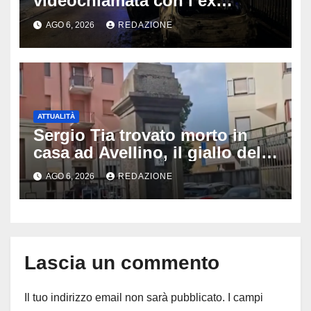
videochiamata con l’ex
fidanzata e il dramma: 35enne
AGO 6, 2026
REDAZIONE
lotta tra la vita e la morte
ATTUALITÀ
Sergio Tia trovato morto in
casa ad Avellino, il giallo della
porta socchiusa: disposta
AGO 6, 2026
REDAZIONE
l’autopsia
Lascia un commento
Il tuo indirizzo email non sarà pubblicato.
I campi