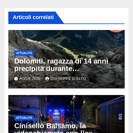
Articoli correlati
ATTUALITÀ
Dolomiti, ragazza di 14 anni
precipita durante
un’escursione: tragedia sul
AGO 6, 2026
GIUSEPPE D'ALTO
Latemar davanti alla famiglia
ATTUALITÀ
Cinisello Balsamo, la