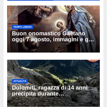
TEMPO LIBERO
Buon onomastico Gaetano
oggi 7 agosto, immagini e gif
di auguri da condividere sui
social
ATTUALITÀ
Dolomiti, ragazza di 14 anni
precipita durante
un’escursione: tragedia sul
Latemar davanti alla famiglia