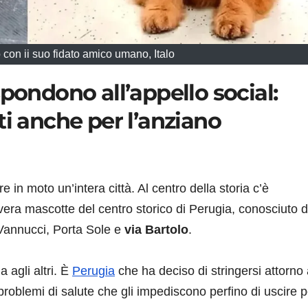
 con ii suo fidato amico umano, Italo
spondono all’appello social:
ti anche per l’anziano
 in moto un’intera città. Al centro della storia c’è
vera mascotte del centro storico di Perugia, conosciuto 
 Vannucci, Porta Sole e
via Bartolo
.
 agli altri. È
Perugia
che ha deciso di stringersi attorno 
problemi di salute che gli impediscono perfino di uscire p