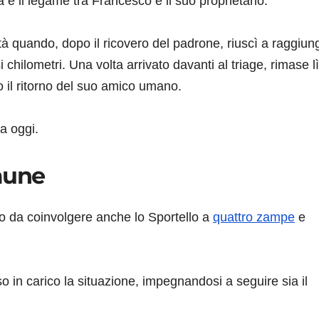
è il legame tra Francesco e il suo proprietario.
ttà quando, dopo il ricovero del padrone, riuscì a raggiun
chilometri. Una volta arrivato davanti al triage, rimase l
o il ritorno del suo amico umano.
a oggi.
mune
to da coinvolgere anche lo Sportello a
quattro zampe
e
so in carico la situazione, impegnandosi a seguire sia il