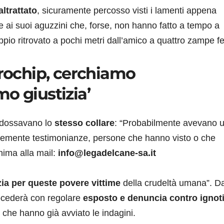
ltrattato
, sicuramente percosso visti i lamenti appena
re ai suoi aguzzini che, forse, non hanno fatto a tempo a
ppio ritrovato a pochi metri dall’amico a quattro zampe fe
crochip, cerchiamo
o giustizia’
dossavano lo
stesso collare
: “Probabilmente avevano 
temente testimonianze, persone che hanno visto o che
onima alla mail:
info@legadelcane-sa.it
ia per queste povere vittime
della crudeltà umana”. D
ocederà con regolare
esposto e denuncia contro ignot
i che hanno già avviato le indagini.