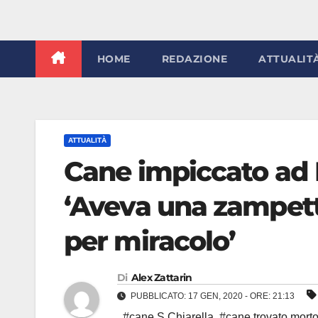
HOME
REDAZIONE
ATTUALIT
ATTUALITÀ
Cane impiccato ad E
‘Aveva una zampett
per miracolo’
Di
Alex Zattarin
PUBBLICATO: 17 GEN, 2020 - ORE: 21:13
,
#cane S Chiarella
,
#cane trovato morto