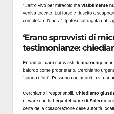
“L’altro vivo per miracolo ma
visibilmente ma
veniva toccato. Lui forse è riuscito a scappa
completare l’opera”. Ipotesi suffragata dal ca
‘Erano sprovvisti di mi
testimonianze: chiediam
Entrambi i
cani
sprovvisti di
microchip
ed in
balordo come proprietario. Cerchiamo urgen
“sanno i fatti”. Possono contattarci in via an
Cerchiamo i responsabili.
Chiediamo giustiz
rilevare che la
Lega del cane di Salerno
pr
certa della collaborazione delle autorità local