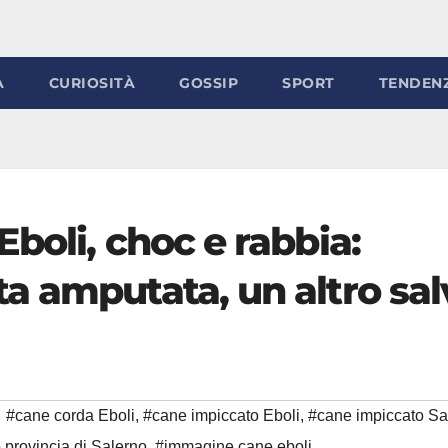
À
CURIOSITÀ
GOSSIP
SPORT
TENDEN
boli, choc e rabbia:
a amputata, un altro sal
#cane corda Eboli
,
#cane impiccato Eboli
,
#cane impiccato Sa
 provincia di Salerno
,
#immagine cane eboli