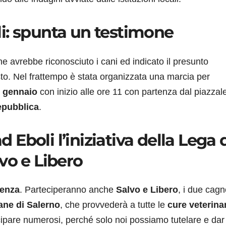
i: spunta un testimone
he avrebbe riconosciuto i cani ed indicato il presunto
sto. Nel frattempo è stata organizzata una marcia per
 gennaio
con inizio alle ore 11 con partenza dal piazzal
epubblica
.
Eboli l’iniziativa della Lega 
vo e Libero
lenza
. Parteciperanno anche
Salvo e Libero
, i due cagn
ane di Salerno
, che provvederà a tutte le
cure veterinar
tecipare numerosi, perché solo noi possiamo tutelare e dar