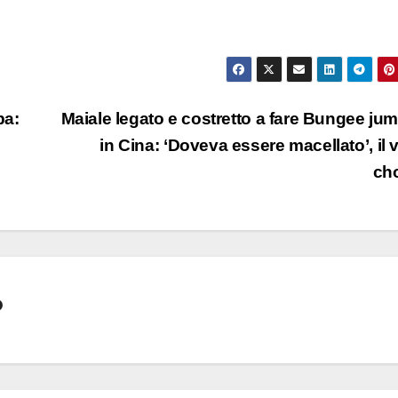
pa:
Maiale legato e costretto a fare Bungee ju
in Cina: ‘Doveva essere macellato’, il 
ch
o