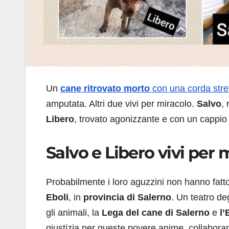
Un
cane ritrovato morto
con una corda stret
amputata. Altri due vivi per miracolo.
Salvo
,
Libero
, trovato agonizzante e con un cappio a
Salvo e Libero vivi per 
Probabilmente i loro aguzzini non hanno fatt
Eboli
, in
provincia di Salerno
. Un teatro de
gli animali, la
Lega del cane di Salerno
e
l’
giustizia per queste povere anime, collaborando