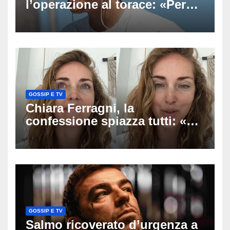
l’operazione al torace: «Per
anni mi sentivo in trappola», il
racconto sul difficile percorso
verso la serenità
GOSSIP E TV
Chiara Ferragni, la
confessione spiazza tutti: «Un
mio ex voleva che mi rifacessi
il seno». Poi svela i ritocchi di
cui si è pentita
GOSSIP E TV
Salmo ricoverato d’urgenza a