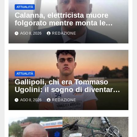
ATTUALITÀ
Calanna, elettricista muore
folgorato mentre monta le
luminarie della festa: chi era
AGO 8, 2026
REDAZIONE
Fabio Calabrò e cosa è
successo
ATTUALITÀ
Gallipoli, chi era Tommaso
Ugolini: il sogno di diventare
medico e la fascia da
AGO 8, 2026
REDAZIONE
capitano, il dolore di Bologna
per il 19enne morto in mare