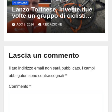
ATTUALITÀ
Lanzo Torinese, investe due
volte un gruppo di ciclisti
dopo una lite: arrestato
AGO 8, 2026
REDAZIONE
73enne, il racconto choc di un
ferito
Lascia un commento
Il tuo indirizzo email non sarà pubblicato.
I campi
obbligatori sono contrassegnati
*
Commento
*