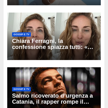
racconto sul difficile percorso
verso la serenità
GOSSIP E TV
Chiara Ferragni, la
confessione spiazza tutti: «Un
mio ex voleva che mi rifacessi
il seno». Poi svela i ritocchi di
cui si è pentita
GOSSIP E TV
Salmo ricoverato d’urgenza a
Catania, il rapper rompe il
silenzio dopo la notte in