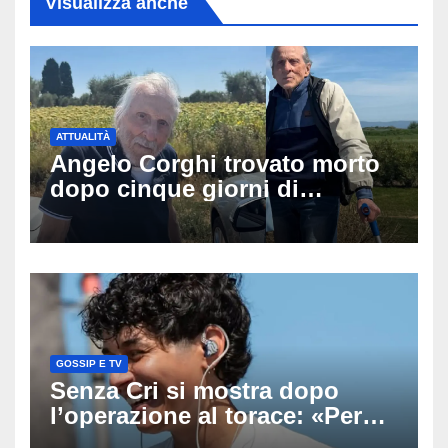
Visualizza anche
ATTUALITÀ
Angelo Corghi trovato morto
dopo cinque giorni di
ricerche: il giallo dell’80enne
scomparso dopo essere
uscito dall’Inps a Grosseto
GOSSIP E TV
Senza Cri si mostra dopo
l’operazione al torace: «Per
anni mi sentivo in trappola», il