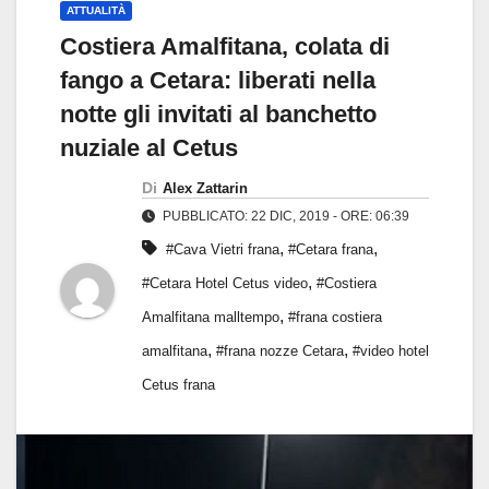
ATTUALITÀ
Costiera Amalfitana, colata di
fango a Cetara: liberati nella
notte gli invitati al banchetto
nuziale al Cetus
Di
Alex Zattarin
PUBBLICATO: 22 DIC, 2019 - ORE: 06:39
,
,
#Cava Vietri frana
#Cetara frana
,
#Cetara Hotel Cetus video
#Costiera
,
Amalfitana malltempo
#frana costiera
,
,
amalfitana
#frana nozze Cetara
#video hotel
Cetus frana