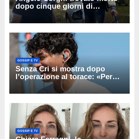
dopo cinque giorni di
ricerche: il giallo dell’80enne
scomparso dopo essere
uscito dall’Inps a Grosseto
GOSSIP E TV
Senza Cri si mostra dopo
l’operazione al torace: «Per
anni mi sentivo in trappola», il
racconto sul difficile percorso
verso la serenità
GOSSIP E TV