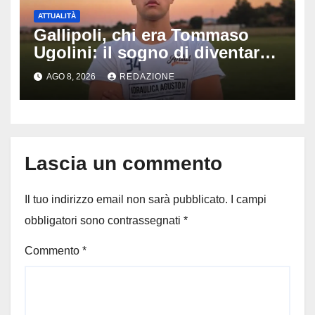
ATTUALITÀ
Gallipoli, chi era Tommaso
Ugolini: il sogno di diventare
medico e la fascia da
AGO 8, 2026
REDAZIONE
capitano, il dolore di Bologna
per il 19enne morto in mare
Lascia un commento
Il tuo indirizzo email non sarà pubblicato.
I campi
obbligatori sono contrassegnati
*
Commento
*