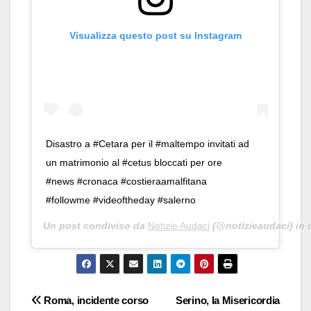
Visualizza questo post su Instagram
Disastro a #Cetara per il #maltempo invitati ad
un matrimonio al #cetus bloccati per ore
#news #cronaca #costieraamalfitana
#followme #videoftheday #salerno
Un post condiviso da
Notizie Audaci
(@notizieaudaci) in 
Navigazione
Roma, incidente corso
Serino, la Misericordia