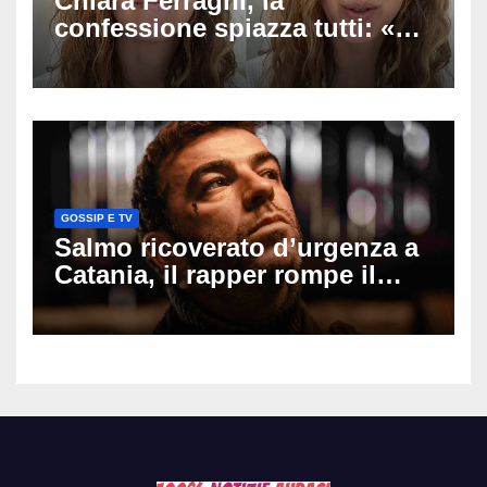
Chiara Ferragni, la
confessione spiazza tutti: «Un
mio ex voleva che mi rifacessi
il seno». Poi svela i ritocchi di
cui si è pentita
GOSSIP E TV
Salmo ricoverato d’urgenza a
Catania, il rapper rompe il
silenzio dopo la notte in
ospedale: come sta e cosa
succede al tour