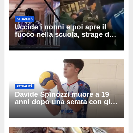
ATTUALITÀ
Uccide i nonni e poi apre il
fuoco nella scuola, strage di
insegnanti: il possibile
movente dietro il massacro in
Thailandia
ATTUALITÀ
Davide Spinozzi muore a 19
anni dopo una serata con gli
amici: il mistero dello
schianto senza frenata