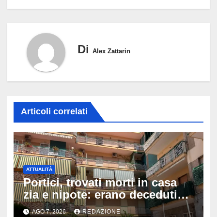
Di
Alex Zattarin
Articoli correlati
ATTUALITÀ
Portici, trovati morti in casa
zia e nipote: erano deceduti
da giorni, il caldo tra le ipotesi
AGO 7, 2026
REDAZIONE