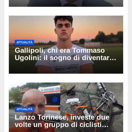
Fabio Calabrò e cosa è
successo
ATTUALITÀ
Gallipoli, chi era Tommaso
Ugolini: il sogno di diventare
medico e la fascia da
capitano, il dolore di Bologna
per il 19enne morto in mare
ATTUALITÀ
Lanzo Torinese, investe due
volte un gruppo di ciclisti
dopo una lite: arrestato