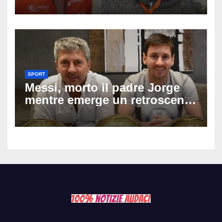
73enne, il racconto choc di un
ferito
SPORT
Messi, morto il padre Jorge
mentre emerge un retroscena
choc: le minacce di morte al
fuoriclasse durante i Mondiali