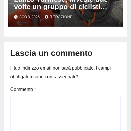
volte un gruppo di ciclisti
dopo una lite: arrestato
AGO 8, 2026
REDAZIONE
73enne, il racconto choc di un
ferito
Lascia un commento
Il tuo indirizzo email non sarà pubblicato.
I campi
obbligatori sono contrassegnati
*
Commento
*