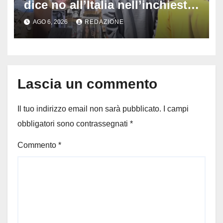
dice no all’Italia nell’inchiesta
sul rogo: respinta la richiesta
AGO 6, 2026
REDAZIONE
di costituirsi parte civile
Lascia un commento
Il tuo indirizzo email non sarà pubblicato.
I campi
obbligatori sono contrassegnati
*
Commento
*