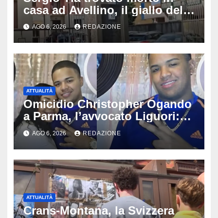
casa ad Avellino, il giallo della
porta socchiusa: disposta
AGO 6, 2026
REDAZIONE
l’autopsia
ATTUALITÀ
Omicidio Christopher Ogando
a Parma, l’avvocato Liguori:
«Ogni elemento va
AGO 6, 2026
REDAZIONE
approfondito fino in fondo»,
migliaia di chat al vaglio degli
investigatori
ATTUALITÀ
Crans-Montana, la Svizzera