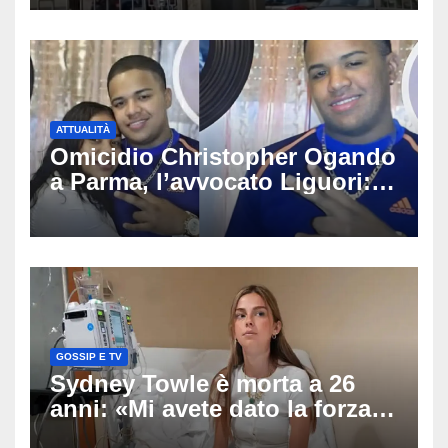
l’autopsia
ATTUALITÀ
Omicidio Christopher Ogando
a Parma, l’avvocato Liguori:
«Ogni elemento va
approfondito fino in fondo»,
migliaia di chat al vaglio degli
investigatori
GOSSIP E TV
Sydney Towle è morta a 26
anni: «Mi avete dato la forza
di andare avanti», l’ultimo