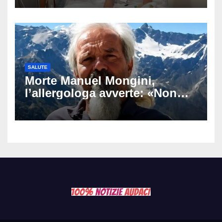
messaggio dell’influencer
commuove i fan
SALUTE
Morte Manuel Mongini,
l’allergologa avverte: «Non
aspettate di sapere se siete
allergici»