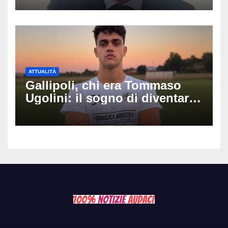
Fabio Calabrò e cosa è
successo
ATTUALITÀ
Gallipoli, chi era Tommaso
Ugolini: il sogno di diventare
medico e la fascia da
capitano, il dolore di Bologna
per il 19enne morto in mare