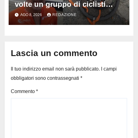
volte un gruppo di ciclisti
dopo una lite: arrestato
AGO 8, 2026
REDAZIONE
73enne, il racconto choc di un
ferito
Lascia un commento
Il tuo indirizzo email non sarà pubblicato.
I campi
obbligatori sono contrassegnati
*
Commento
*