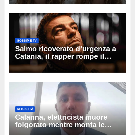
il seno». Poi svela i ritocchi di
cui si è pentita
GOSSIP E TV
Salmo ricoverato d’urgenza a
Catania, il rapper rompe il
silenzio dopo la notte in
ospedale: come sta e cosa
succede al tour
ATTUALITÀ
Calanna, elettricista muore
folgorato mentre monta le
luminarie della festa: chi era