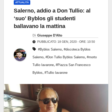
ATTUALITÀ
Salerno, addio a Don Tullio: al
‘suo’ Byblos gli studenti
ballavano la mattina
Di
Giuseppe D'Alto
PUBBLICATO: 18 GEN, 2020 - ORE: 10:50
,
#Byblos Salerno
#discoteca Byblos
,
,
Salerno
#Don Tullio Byblos Salerno
#morto
,
Tullio Iavarone
#Piazza San Francesco
,
Byblos
#Tullio Iavarone