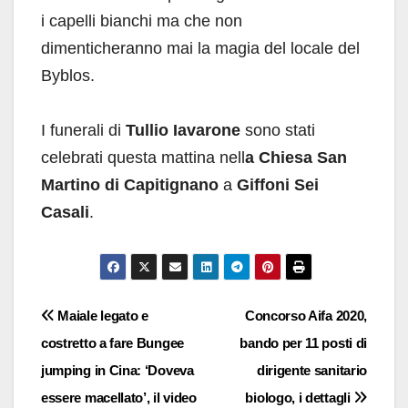
i capelli bianchi ma che non
dimenticheranno mai la magia del locale del
Byblos.
I funerali di
Tullio Iavarone
sono stati
celebrati questa mattina nell
a Chiesa San
Martino di Capitignano
a
Giffoni Sei
Casali
.
Navigazione
Maiale legato e
Concorso Aifa 2020,
costretto a fare Bungee
bando per 11 posti di
articoli
jumping in Cina: ‘Doveva
dirigente sanitario
essere macellato’, il video
biologo, i dettagli