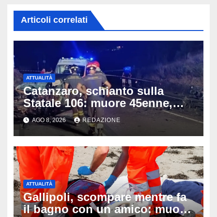
Articoli correlati
ATTUALITÀ
Catanzaro, schianto sulla
Statale 106: muore 45enne,
coinvolti un’auto, un suv e
AGO 8, 2026
REDAZIONE
una moto
ATTUALITÀ
Gallipoli, scompare mentre fa
il bagno con un amico: muore