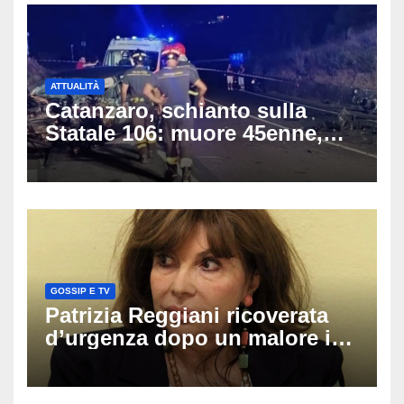
ATTUALITÀ
Catanzaro, schianto sulla
Statale 106: muore 45enne,
coinvolti un’auto, un suv e
una moto
GOSSIP E TV
Patrizia Reggiani ricoverata
d’urgenza dopo un malore in
vacanza: come sta oggi l’ex
Lady Gucci