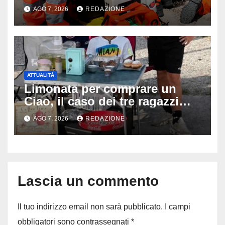
a 19 anni dopo 45 minuti di
AGO 7, 2026
REDAZIONE
disperati tentativi di
rianimazione
ATTUALITÀ
Limonata per comprare un
Ciao, il caso dei tre ragazzi
divide l’Italia: Fedriga li invita
AGO 7, 2026
REDAZIONE
in Regione, Vannacci li
difende
Lascia un commento
Il tuo indirizzo email non sarà pubblicato.
I campi
obbligatori sono contrassegnati
*