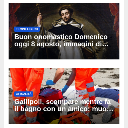
TEMPO LIBERO
Buon onomastico Domenico
oggi 8 agosto, immagini di
auguri da condividere
ATTUALITÀ
Gallipoli, scompare mentre fa
il bagno con un amico: muore
a 19 anni dopo 45 minuti di
disperati tentativi di