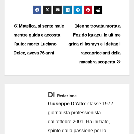
Navigazione
Matelica, si sente male
14enne trovata morta a
mentre guida e accosta
Foz do Iguaçu, le ultime
articoli
l’auto: morto Luciano
grida di Iasmyn e i dettagli
Dolce, aveva 76 anni
raccapriccianti della
macabra scoperta
Di
Redazione
Giuseppe D’Alto
: classe 1972,
giornalista professionista
dall’ottobre 2001. Ha iniziato,
spinto dalla passione per lo