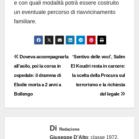
e con quali modalità potrà essere costruito
un eventuale percorso di riavvicinamento
familiare.
Navigazione
Doveva accompagnarla
‘Sentivo delle voci’, Salim
all’asilo, poi la corsa in
El Koudri resta in carcere:
articoli
ospedale: il dramma di
la scelta della Procura sul
Elodie morta a 2 anni a
terrorismo e la richiesta
Bollengo
del legale
Di
Redazione
Giuseppe D’Alto
: classe 1972,