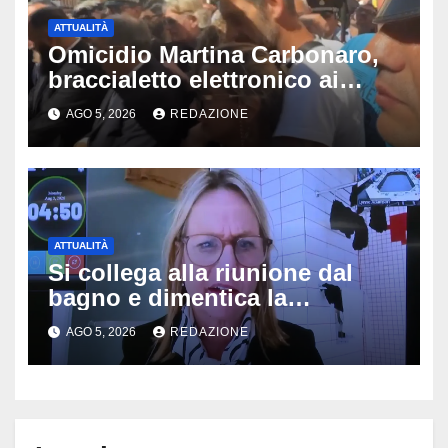
ATTUALITÀ
Omicidio Martina Carbonaro,
braccialetto elettronico ai
genitori della 14enne: non
AGO 5, 2026
REDAZIONE
potranno avvicinarsi alla
famiglia di Alessio Tucci
ATTUALITÀ
Si collega alla riunione dal
bagno e dimentica la
telecamera accesa: tutti
AGO 5, 2026
REDAZIONE
vedono il bucato, il video
diventa virale