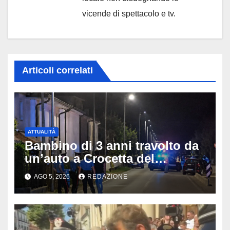
vicende di spettacolo e tv.
Articoli correlati
ATTUALITÀ
Bambino di 3 anni travolto da
un’auto a Crocetta del
Montello: è gravissimo,
AGO 5, 2026
REDAZIONE
trasportato in elicottero a
Padova