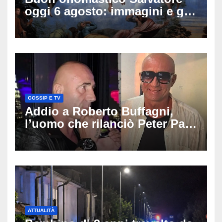
oggi 6 agosto: immagini e gif
di auguri da condividere
GOSSIP E TV
Addio a Roberto Buffagni,
l’uomo che rilanciò Peter Pan
e Villa delle Rose: aveva 59
anni
ATTUALITÀ