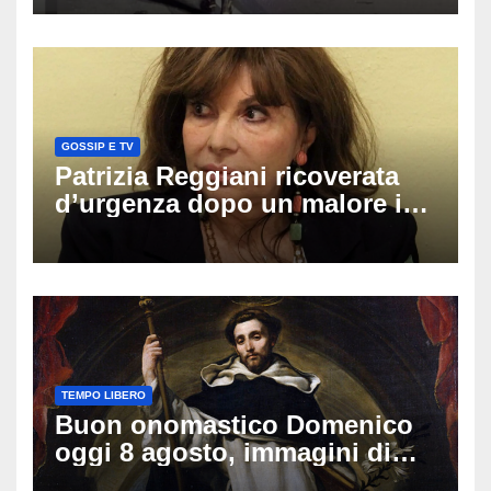
una moto
GOSSIP E TV
Patrizia Reggiani ricoverata
d’urgenza dopo un malore in
vacanza: come sta oggi l’ex
Lady Gucci
TEMPO LIBERO
Buon onomastico Domenico
oggi 8 agosto, immagini di
auguri da condividere