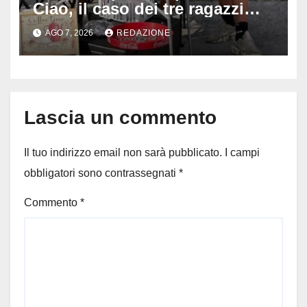
Ciao, il caso dei tre ragazzi
divide l’Italia: Fedriga li invita
AGO 7, 2026
REDAZIONE
in Regione, Vannacci li
difende
Lascia un commento
Il tuo indirizzo email non sarà pubblicato.
I campi
obbligatori sono contrassegnati
*
Commento
*