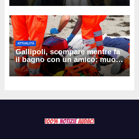
ATTUALITÀ
Gallipoli, scompare mentre fa
il bagno con un amico: muore
a 19 anni dopo 45 minuti di
disperati tentativi di
rianimazione