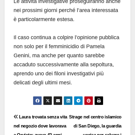
Le attività investigative proseguiranno anche
nei prossimi giorni perché l’area interessata
è particolarmente estesa.
Il caso continua a colpire l’opinione pubblica
non solo per il femminicidio di Pamela
Genini, ma anche per quanto sarebbe
accaduto successivamente alla sepoltura,
aprendo uno dei filoni investigativi più
delicati degli ultimi mesi.
Navigazione
Laura trovata senza vita
Strage nel centro islamico
nel negozio dove lavorava
di San Diego, la guardia
articoli
a Orvieto: aveva 42 anni
uccisa per salvare i