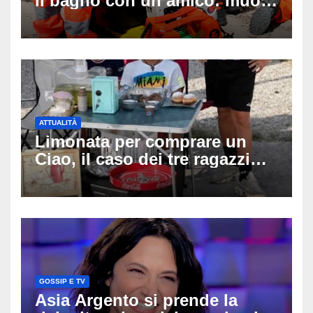
il bagno con un amico: muore
a 19 anni dopo 45 minuti di
disperati tentativi di
rianimazione
ATTUALITÀ
Limonata per comprare un
Ciao, il caso dei tre ragazzi
divide l’Italia: Fedriga li invita
in Regione, Vannacci li
difende
GOSSIP E TV
Asia Argento si prende la