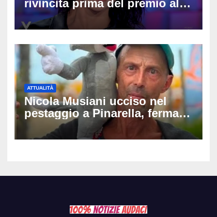
rivincita prima del premio alla
carriera: «Mi chiamano
raccomandata e cagna»
ATTUALITÀ
Nicola Musiani ucciso nel
pestaggio a Pinarella, fermati
quattro giovani: la svolta
dopo video, intercettazioni e
pedinamenti