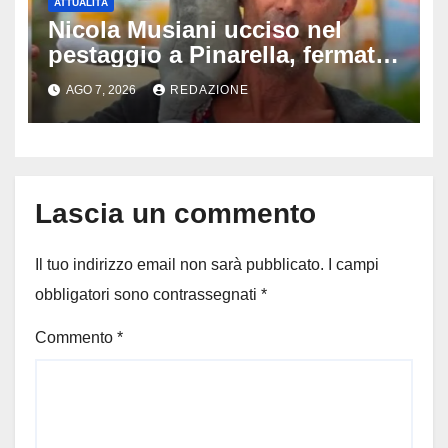
ATTUALITÀ
Nicola Musiani ucciso nel
pestaggio a Pinarella, fermati
quattro giovani: la svolta
AGO 7, 2026
REDAZIONE
dopo video, intercettazioni e
pedinamenti
Lascia un commento
Il tuo indirizzo email non sarà pubblicato.
I campi
obbligatori sono contrassegnati
*
Commento
*