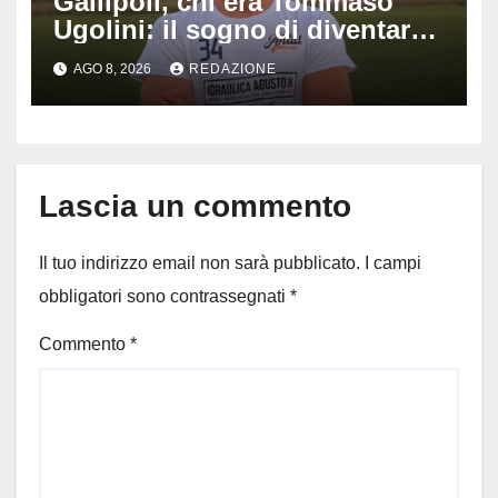
Gallipoli, chi era Tommaso
Ugolini: il sogno di diventare
medico e la fascia da
AGO 8, 2026
REDAZIONE
capitano, il dolore di Bologna
per il 19enne morto in mare
Lascia un commento
Il tuo indirizzo email non sarà pubblicato.
I campi
obbligatori sono contrassegnati
*
Commento
*