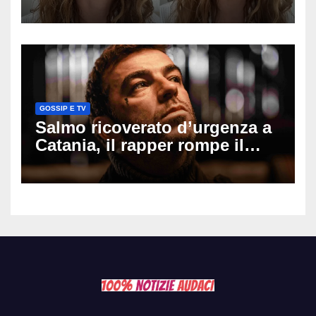
mio ex voleva che mi rifacessi
il seno». Poi svela i ritocchi di
cui si è pentita
GOSSIP E TV
Salmo ricoverato d’urgenza a
Catania, il rapper rompe il
silenzio dopo la notte in
ospedale: come sta e cosa
succede al tour