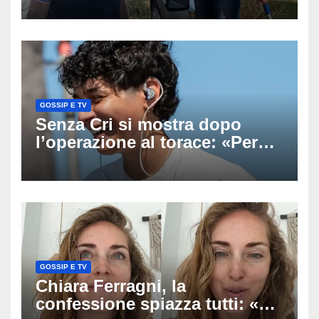
scomparso dopo essere
uscito dall’Inps a Grosseto
GOSSIP E TV
Senza Cri si mostra dopo
l’operazione al torace: «Per
anni mi sentivo in trappola», il
racconto sul difficile percorso
verso la serenità
GOSSIP E TV
Chiara Ferragni, la
confessione spiazza tutti: «Un