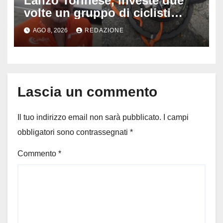
Lanzo Torinese, investe due
volte un gruppo di ciclisti
dopo una lite: arrestato
AGO 8, 2026
REDAZIONE
73enne, il racconto choc di un
ferito
Lascia un commento
Il tuo indirizzo email non sarà pubblicato.
I campi
obbligatori sono contrassegnati
*
Commento
*