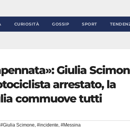
À
CURIOSITÀ
GOSSIP
SPORT
TENDEN
mpennata»: Giulia Scimo
ociclista arrestato, la
iulia commuove tutti
#Giulia Scimone
,
#incidente
,
#Messina