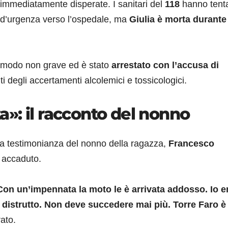
immediatamente disperate. I sanitari del
118
hanno tent
a d’urgenza verso l’ospedale, ma
Giulia è morta durante 
in modo non grave ed è stato
arrestato con l’accusa di
ti degli accertamenti alcolemici e tossicologici.
»: il racconto del nonno
 la testimonianza del nonno della ragazza,
Francesco
o accaduto.
Con un’impennata la moto le è arrivata addosso. Io e
o è distrutto. Non deve succedere mai più. Torre Faro è
rato.