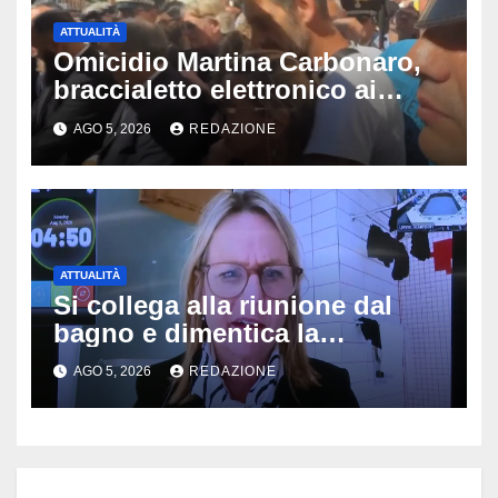
ATTUALITÀ
Omicidio Martina Carbonaro,
braccialetto elettronico ai
genitori della 14enne: non
AGO 5, 2026
REDAZIONE
potranno avvicinarsi alla
famiglia di Alessio Tucci
ATTUALITÀ
Si collega alla riunione dal
bagno e dimentica la
telecamera accesa: tutti
AGO 5, 2026
REDAZIONE
vedono il bucato, il video
diventa virale