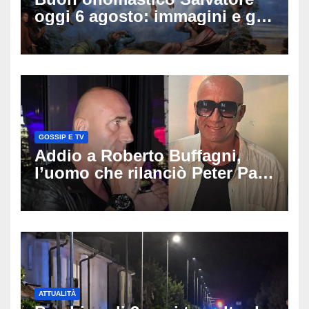
oggi 6 agosto: immagini e gif
di auguri da condividere
GOSSIP E TV
Addio a Roberto Buffagni,
l’uomo che rilanciò Peter Pan
e Villa delle Rose: aveva 59
anni
ATTUALITÀ