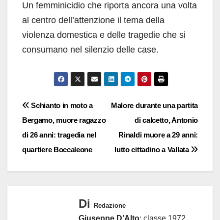
Un femminicidio che riporta ancora una volta
al centro dell’attenzione il tema della
violenza domestica e delle tragedie che si
consumano nel silenzio delle case.
Navigazione
Schianto in moto a
Malore durante una partita
Bergamo, muore ragazzo
di calcetto, Antonio
articoli
di 26 anni: tragedia nel
Rinaldi muore a 29 anni:
quartiere Boccaleone
lutto cittadino a Vallata
Di
Redazione
Giuseppe D’Alto
: classe 1972,