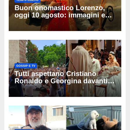
Buon onomastico Lorenzo,
oggi 10 agosto: immagini e
gif di auguri da condividere
sui social
GOSSIP E TV
Tutti aspettano Cristiano
Ronaldo e Georgina davanti
alla cattedrale: ma il
matrimonio era di un’altra
coppia