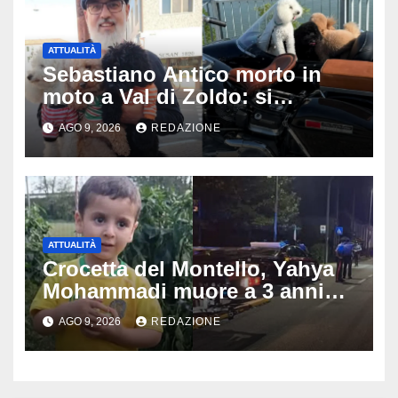
ATTUALITÀ
Sebastiano Antico morto in
moto a Val di Zoldo: si
schianta con il sidecar, salvi i
AGO 9, 2026
REDAZIONE
due cagnolini
ATTUALITÀ
Crocetta del Montello, Yahya
Mohammadi muore a 3 anni
dopo 72 ore di agonia: era
AGO 9, 2026
REDAZIONE
stato travolto da un’auto