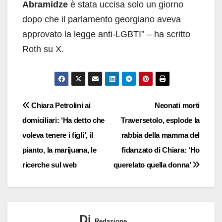
Abramidze
è stata uccisa solo un giorno
dopo che il parlamento georgiano aveva
approvato la legge anti-LGBTI” – ha scritto
Roth su X.
Navigazione
Chiara Petrolini ai
Neonati morti
domiciliari: ‘Ha detto che
Traversetolo, esplode la
articoli
voleva tenere i figli’, il
rabbia della mamma del
pianto, la marijuana, le
fidanzato di Chiara: ‘Ho
ricerche sul web
querelato quella donna’
Di
Redazione