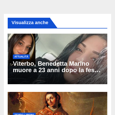
Visualizza anche
ATTUALITÀ
Viterbo, Benedetta Marino
muore a 23 anni dopo la festa
di compleanno: trovata senza
vita nell’ex consorzio, è giallo
sulle ultime ore
TEMPO LIBERO