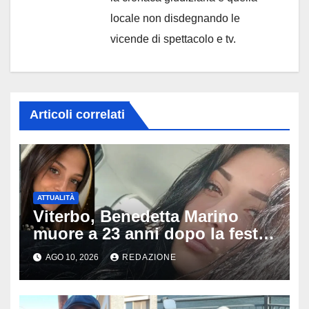
locale non disdegnando le
vicende di spettacolo e tv.
Articoli correlati
ATTUALITÀ
Viterbo, Benedetta Marino
muore a 23 anni dopo la festa
di compleanno: trovata senza
AGO 10, 2026
REDAZIONE
vita nell’ex consorzio, è giallo
sulle ultime ore