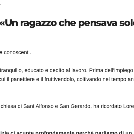
.
e: «Un ragazzo che pensava sol
 e conoscenti.
anquillo, educato e dedito al lavoro. Prima dell’impiego
 cui il panettiere e il fruttivendolo, coltivando nel tempo a
a chiesa di Sant’Alfonso e San Gerardo, ha ricordato Lor
tizia ci scuote profondamente perché parliamo di un