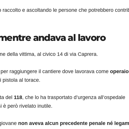
o raccolto e ascoltando le persone che potrebbero contri
mentre andava al lavoro
e della vittima, al civico 14 di via Caprera.
 per raggiungere il cantiere dove lavorava come
operaio
pistola al torace.
sta del
118
, che lo ha trasportato d’urgenza all’ospedale
i è però rivelato inutile.
l giovane
non aveva alcun precedente penale né legam