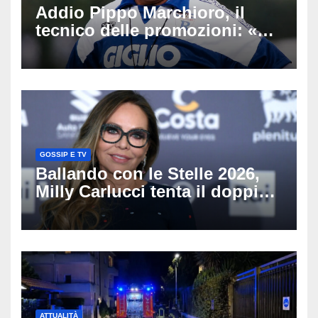
Addio Pippo Marchioro, il
tecnico delle promozioni: «Ha
scritto pagine indimenticabili
del nostro calcio»
GOSSIP E TV
Ballando con le Stelle 2026,
Milly Carlucci tenta il doppio
colpo: tra i papabili Ornella
Muti e Monica Guerritore
ATTUALITÀ