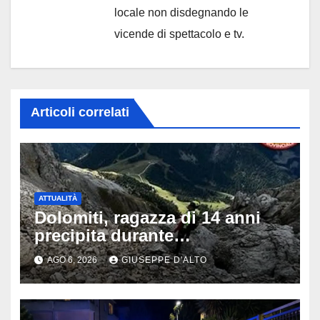
locale non disdegnando le
vicende di spettacolo e tv.
Articoli correlati
ATTUALITÀ
Dolomiti, ragazza di 14 anni
precipita durante
un’escursione: tragedia sul
AGO 6, 2026
GIUSEPPE D'ALTO
Latemar davanti alla famiglia