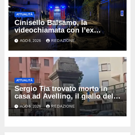
ATTUALITÀ
Cinisello Balsamo, la
videochiamata con l’ex
fidanzata e il dramma: 35enne
AGO 6, 2026
REDAZIONE
lotta tra la vita e la morte
ATTUALITÀ
Sergio Tia trovato morto in
casa ad Avellino, il giallo della
porta socchiusa: disposta
AGO 6, 2026
REDAZIONE
l’autopsia