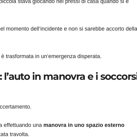
 piccola stava giocando nei pressi di casa quando si è
nel momento dell’incidente e non si sarebbe accorto dell
i è trasformata in un’emergenza disperata.
: l’auto in manovra e i soccors
accertamento.
va effettuando una
manovra in uno spazio esterno
ta travolta.