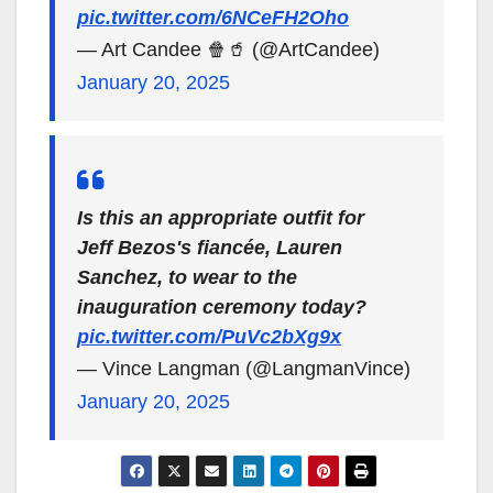
pic.twitter.com/6NCeFH2Oho
— Art Candee 🍿🥤 (@ArtCandee)
January 20, 2025
Is this an appropriate outfit for
Jeff Bezos's fiancée, Lauren
Sanchez, to wear to the
inauguration ceremony today?
pic.twitter.com/PuVc2bXg9x
— Vince Langman (@LangmanVince)
January 20, 2025