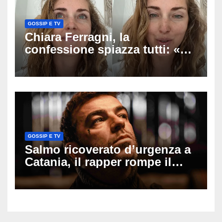
GOSSIP E TV
Chiara Ferragni, la
confessione spiazza tutti: «Un
mio ex voleva che mi rifacessi
il seno». Poi svela i ritocchi di
cui si è pentita
GOSSIP E TV
Salmo ricoverato d’urgenza a
Catania, il rapper rompe il
silenzio dopo la notte in
ospedale: come sta e cosa
succede al tour