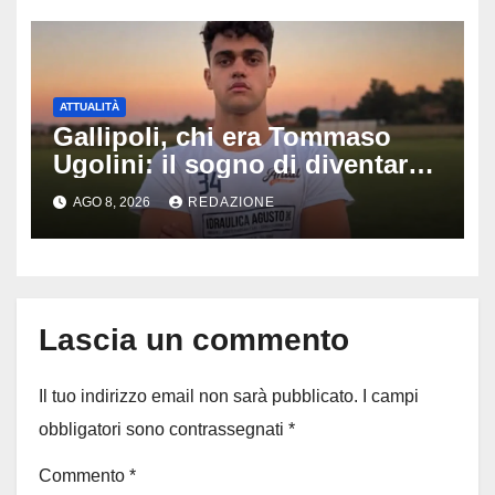
successo
ATTUALITÀ
Gallipoli, chi era Tommaso
Ugolini: il sogno di diventare
medico e la fascia da
AGO 8, 2026
REDAZIONE
capitano, il dolore di Bologna
per il 19enne morto in mare
Lascia un commento
Il tuo indirizzo email non sarà pubblicato.
I campi
obbligatori sono contrassegnati
*
Commento
*