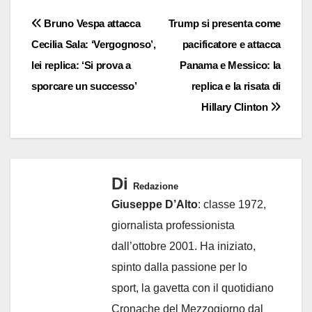
Navigazione
Bruno Vespa attacca
Trump si presenta come
Cecilia Sala: ‘Vergognoso’,
pacificatore e attacca
articoli
lei replica: ‘Si prova a
Panama e Messico: la
sporcare un successo’
replica e la risata di
Hillary Clinton
Di
Redazione
Giuseppe D’Alto
: classe 1972,
giornalista professionista
dall’ottobre 2001. Ha iniziato,
spinto dalla passione per lo
sport, la gavetta con il quotidiano
Cronache del Mezzogiorno dal