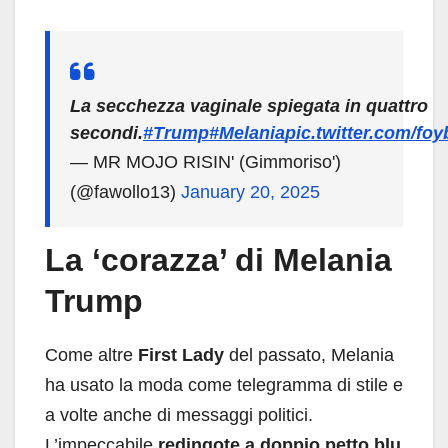
La secchezza vaginale spiegata in quattro
secondi.
#Trump
#Melania
pic.twitter.com/fo
— MR MOJO RISIN' (Gimmoriso')
(@fawollo13)
January 20, 2025
La ‘corazza’ di Melania
Trump
Come altre
First Lady
del passato, Melania
ha usato la moda come telegramma di stile e
a volte anche di messaggi politici.
L’impeccabile
redingote a doppio petto blu