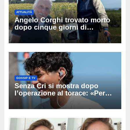
ATTUALITÀ
Angelo Corghi trovato morto
dopo cinque giorni di
ricerche: il giallo dell’80enne
scomparso dopo essere
uscito dall’Inps a Grosseto
GOSSIP E TV
Senza Cri si mostra dopo
l’operazione al torace: «Per
anni mi sentivo in trappola», il
racconto sul difficile percorso
verso la serenità