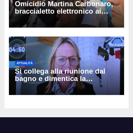
Omicidio Martina Carbonaro,
braccialetto elettronico ai
genitori della 14enne: non
potranno avvicinarsi alla
famiglia di Alessio Tucci
ATTUALITÀ
Si collega alla riunione dal
bagno e dimentica la
telecamera accesa: tutti
vedono il bucato, il video
diventa virale