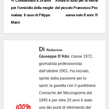
Navigazione
Condannato a 14 anni
Ascea in lutto per la morte
per l’omicidio della moglie
del piccolo Francesco Pio:
articoli
malata: il caso di Filippo
aveva solo 9 anni
Maini
Di
Redazione
Giuseppe D’Alto
: classe 1972,
giornalista professionista
dall’ottobre 2001. Ha iniziato,
spinto dalla passione per lo
sport, la gavetta con il quotidiano
Cronache del Mezzogiorno dal
1995 e per oltre 20 anni è stato
uno dei punti di riferimento del