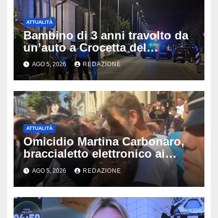
ATTUALITÀ
Bambino di 3 anni travolto da
un’auto a Crocetta del
Montello: è gravissimo,
AGO 5, 2026
REDAZIONE
trasportato in elicottero a
Padova
ATTUALITÀ
Omicidio Martina Carbonaro,
braccialetto elettronico ai
genitori della 14enne: non
AGO 5, 2026
REDAZIONE
potranno avvicinarsi alla
famiglia di Alessio Tucci