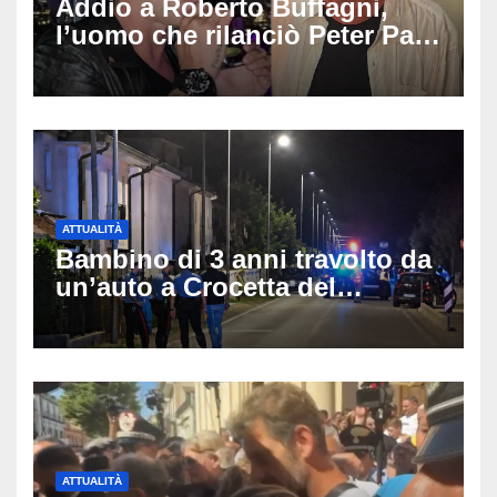
Addio a Roberto Buffagni,
l’uomo che rilanciò Peter Pan
e Villa delle Rose: aveva 59
anni
ATTUALITÀ
Bambino di 3 anni travolto da
un’auto a Crocetta del
Montello: è gravissimo,
trasportato in elicottero a
Padova
ATTUALITÀ