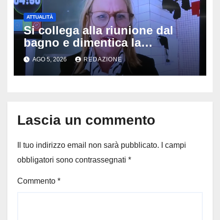
ATTUALITÀ
Si collega alla riunione dal
bagno e dimentica la
telecamera accesa: tutti
AGO 5, 2026
REDAZIONE
vedono il bucato, il video
diventa virale
Lascia un commento
Il tuo indirizzo email non sarà pubblicato.
I campi
obbligatori sono contrassegnati
*
Commento
*