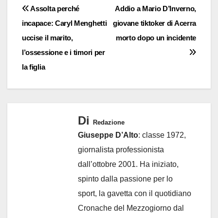
Navigazione
Assolta perché
Addio a Mario D’Inverno,
incapace: Caryl Menghetti
giovane tiktoker di Acerra
articoli
uccise il marito,
morto dopo un incidente
l’ossessione e i timori per
la figlia
Di
Redazione
Giuseppe D’Alto
: classe 1972,
giornalista professionista
dall’ottobre 2001. Ha iniziato,
spinto dalla passione per lo
sport, la gavetta con il quotidiano
Cronache del Mezzogiorno dal