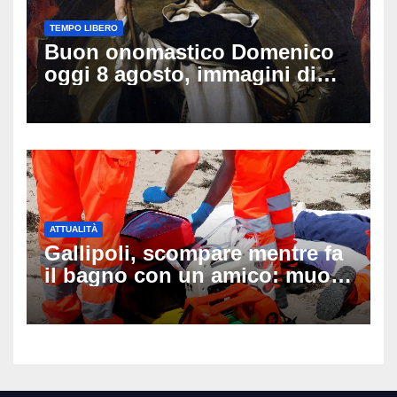
TEMPO LIBERO
Buon onomastico Domenico
oggi 8 agosto, immagini di
auguri da condividere
ATTUALITÀ
Gallipoli, scompare mentre fa
il bagno con un amico: muore
a 19 anni dopo 45 minuti di
disperati tentativi di
rianimazione