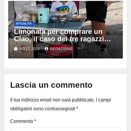
ATTUALITÀ
Limonata per comprare un
Ciao, il caso dei tre ragazzi
divide l’Italia: Fedriga li invita
AGO 7, 2026
REDAZIONE
in Regione, Vannacci li
difende
Lascia un commento
Il tuo indirizzo email non sarà pubblicato.
I campi
obbligatori sono contrassegnati
*
Commento
*