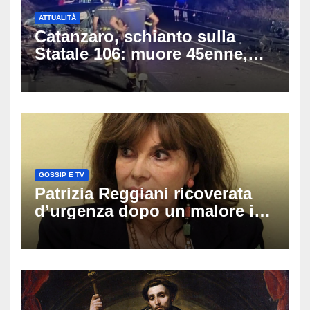
ATTUALITÀ
Catanzaro, schianto sulla
Statale 106: muore 45enne,
coinvolti un’auto, un suv e
una moto
GOSSIP E TV
Patrizia Reggiani ricoverata
d’urgenza dopo un malore in
vacanza: come sta oggi l’ex
Lady Gucci