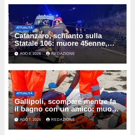
ATTUALITÀ
Catanzaro, schianto sulla
Statale 106: muore 45enne,
coinvolti un’auto, un suv e
AGO 8, 2026
REDAZIONE
una moto
ATTUALITÀ
Gallipoli, scompare mentre fa
il bagno con un amico: muore
a 19 anni dopo 45 minuti di
AGO 7, 2026
REDAZIONE
disperati tentativi di
rianimazione