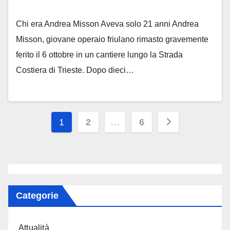
Chi era Andrea Misson Aveva solo 21 anni Andrea
Misson, giovane operaio friulano rimasto gravemente
ferito il 6 ottobre in un cantiere lungo la Strada
Costiera di Trieste. Dopo dieci…
Paginazione
1
2
…
6
degli
articoli
Categorie
Attualità