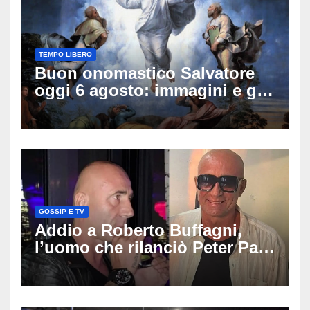
TEMPO LIBERO
Buon onomastico Salvatore
oggi 6 agosto: immagini e gif
di auguri da condividere
GOSSIP E TV
Addio a Roberto Buffagni,
l’uomo che rilanciò Peter Pan
e Villa delle Rose: aveva 59
anni