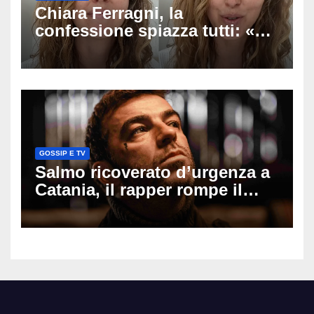
Chiara Ferragni, la
confessione spiazza tutti: «Un
mio ex voleva che mi rifacessi
il seno». Poi svela i ritocchi di
cui si è pentita
GOSSIP E TV
Salmo ricoverato d’urgenza a
Catania, il rapper rompe il
silenzio dopo la notte in
ospedale: come sta e cosa
succede al tour