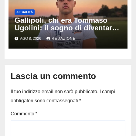
ATTUALITÀ
Gallipoli, chi era Tommaso
Ugolini: il sogno di diventare
medico e la fascia da
AGO 8, 2026
REDAZIONE
capitano, il dolore di Bologna
per il 19enne morto in mare
Lascia un commento
Il tuo indirizzo email non sarà pubblicato.
I campi
obbligatori sono contrassegnati
*
Commento
*