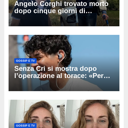
Angelo Corghi trovato morto
dopo cinque giorni di
ricerche: il giallo dell’80enne
scomparso dopo essere
uscito dall’Inps a Grosseto
GOSSIP E TV
Senza Cri si mostra dopo
l’operazione al torace: «Per
anni mi sentivo in trappola», il
racconto sul difficile percorso
verso la serenità
GOSSIP E TV