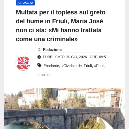
ATTUALITÀ
Multata per il topless sul greto
del fiume in Friuli, Maria José
non ci sta: «Mi hanno trattata
come una criminale»
Di
Redazione
PUBBLICATO: 30 GIU, 2026 - ORE: 09:51
,
,
,
#badante
#Cividale del Friuli
#Friuli
#topless