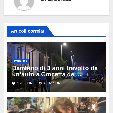
Articoli correlati
ATTUALITÀ
Bambino di 3 anni travolto da
un’auto a Crocetta del
Montello: è gravissimo,
AGO 5, 2026
REDAZIONE
trasportato in elicottero a
Padova