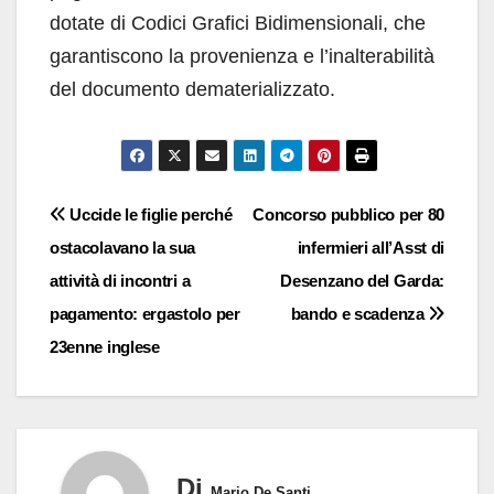
dotate di Codici Grafici Bidimensionali, che
garantiscono la provenienza e l’inalterabilità
del documento dematerializzato.
Navigazione
Uccide le figlie perché
Concorso pubblico per 80
ostacolavano la sua
infermieri all’Asst di
articoli
attività di incontri a
Desenzano del Garda:
pagamento: ergastolo per
bando e scadenza
23enne inglese
Di
Mario De Santi