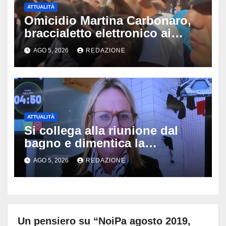
ATTUALITÀ
Omicidio Martina Carbonaro,
braccialetto elettronico ai
genitori della 14enne: non
AGO 5, 2026
REDAZIONE
potranno avvicinarsi alla
famiglia di Alessio Tucci
ATTUALITÀ
Si collega alla riunione dal
bagno e dimentica la
telecamera accesa: tutti
AGO 5, 2026
REDAZIONE
vedono il bucato, il video
diventa virale
Un pensiero su “NoiPa agosto 2019,