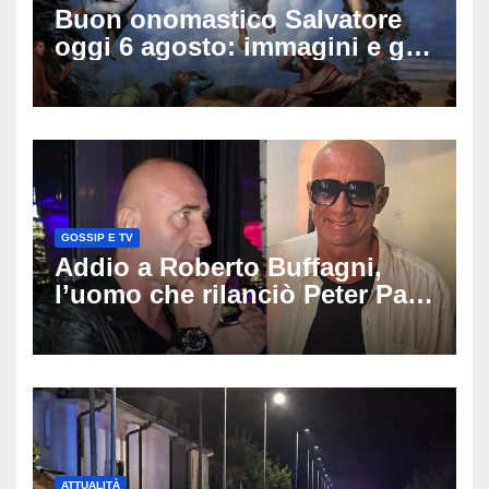
Buon onomastico Salvatore
oggi 6 agosto: immagini e gif
di auguri da condividere
GOSSIP E TV
Addio a Roberto Buffagni,
l’uomo che rilanciò Peter Pan
e Villa delle Rose: aveva 59
anni
ATTUALITÀ