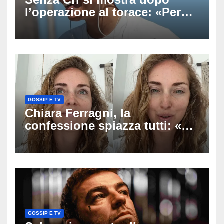
l’operazione al torace: «Per
anni mi sentivo in trappola», il
racconto sul difficile percorso
verso la serenità
GOSSIP E TV
Chiara Ferragni, la
confessione spiazza tutti: «Un
mio ex voleva che mi rifacessi
il seno». Poi svela i ritocchi di
cui si è pentita
GOSSIP E TV