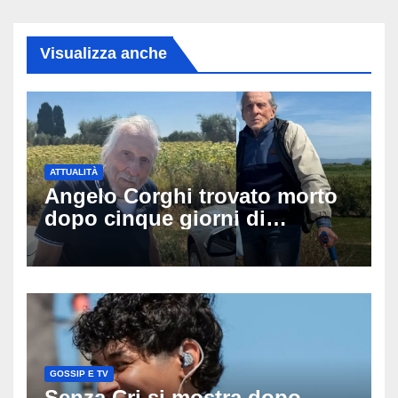
Visualizza anche
ATTUALITÀ
Angelo Corghi trovato morto
dopo cinque giorni di
ricerche: il giallo dell’80enne
scomparso dopo essere
uscito dall’Inps a Grosseto
GOSSIP E TV
Senza Cri si mostra dopo