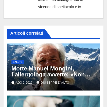
vicende di spettacolo e tv.
Articoli correlati
SALUTE
Morte Manuel Mongini,
l’allergologa avverte: «Non
aspettate di sapere se siete
AGO 6, 2026
GIUSEPPE D'ALTO
allergici»