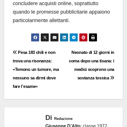
concludere acquisti online, soprattutto
quando le promesse pubblicitarie appaiono
particolarmente allettanti.
Navigazione
Pesa 183 chili e non
Neonato di 12 giorni in
trova una risonanza:
coma dopo una tisana: i
articoli
«Temono un tumore, ma
medici scoprono una
nessuno sa dirmi dove
sostanza tossica
fare l’esame»
Di
Redazione
Giuseppe D’Alto
: classe 1972,