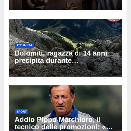
di auguri da condividere sui
social
ATTUALITÀ
Dolomiti, ragazza di 14 anni
precipita durante
un’escursione: tragedia sul
Latemar davanti alla famiglia
SPORT
Addio Pippo Marchioro, il
tecnico delle promozioni: «Ha