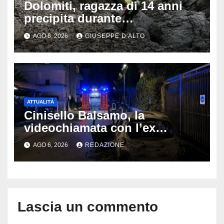
Dolomiti, ragazza di 14 anni
precipita durante
un’escursione: tragedia sul
AGO 6, 2026
GIUSEPPE D'ALTO
Latemar davanti alla famiglia
ATTUALITÀ
Cinisello Balsamo, la
videochiamata con l’ex
fidanzata e il dramma: 35enne
AGO 6, 2026
REDAZIONE
lotta tra la vita e la morte
Lascia un commento