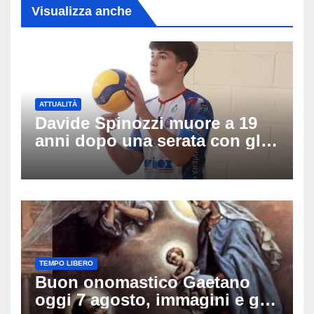
Visualizza anche
ATTUALITÀ
Davide Spinozzi muore a 19
anni dopo una serata con gli
amici: il mistero dello
schianto senza frenata
TEMPO LIBERO
Buon onomastico Gaetano
oggi 7 agosto, immagini e gif