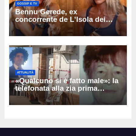
GOSSIP E TV
Bennu Gerede, ex
concorrente de L’Isola dei
Famosi fermata dopo una
diretta: cosa ha mostrato e
perché ora rischia un
processo
ATTUALITÀ
«Qualcuno si è fatto male»: la
telefonata alla zia prima
dell’orrore, arrestato il 25enne
che ha ucciso la nonna ad
Altino