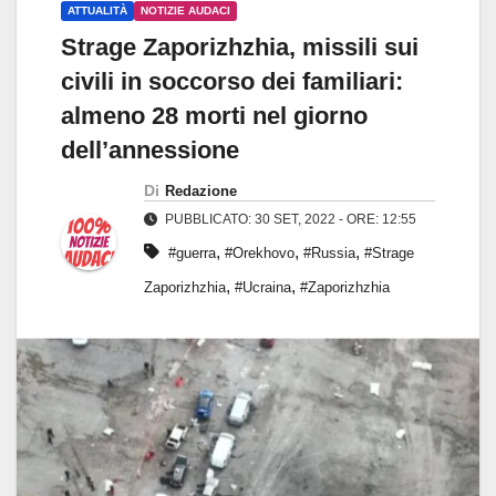
ATTUALITÀ
NOTIZIE AUDACI
Strage Zaporizhzhia, missili sui
civili in soccorso dei familiari:
almeno 28 morti nel giorno
dell’annessione
Di
Redazione
PUBBLICATO: 30 SET, 2022 - ORE: 12:55
,
,
,
#guerra
#Orekhovo
#Russia
#Strage
,
,
Zaporizhzhia
#Ucraina
#Zaporizhzhia