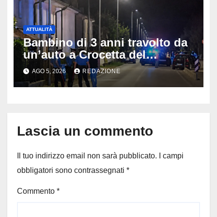
ATTUALITÀ
Bambino di 3 anni travolto da
un’auto a Crocetta del
Montello: è gravissimo,
AGO 5, 2026
REDAZIONE
trasportato in elicottero a
Padova
Lascia un commento
Il tuo indirizzo email non sarà pubblicato.
I campi
obbligatori sono contrassegnati
*
Commento
*