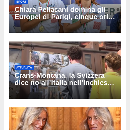
SPORT
Chiara Pellacani domina gli
Europei di Parigi, cinque ori
in cinque gare: ‘Nel sincro
siamo da medaglia olimpica’
ATTUALITÀ
Crans-Montana, la Svizzera
dice no all’Italia nell’inchiesta
sul rogo: respinta la richiesta
di costituirsi parte civile