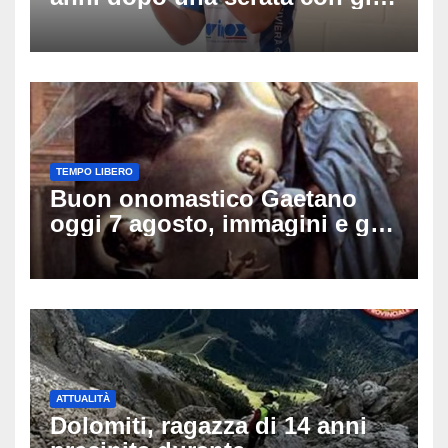
amici: il mistero dello
schianto senza frenata
TEMPO LIBERO
Buon onomastico Gaetano
oggi 7 agosto, immagini e gif
di auguri da condividere sui
social
ATTUALITÀ
Dolomiti, ragazza di 14 anni