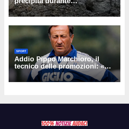
precipita durante
un’escursione: tragedia sul
Latemar davanti alla famiglia
SPORT
Addio Pippo Marchioro, il
tecnico delle promozioni: «Ha
scritto pagine indimenticabili
del nostro calcio»