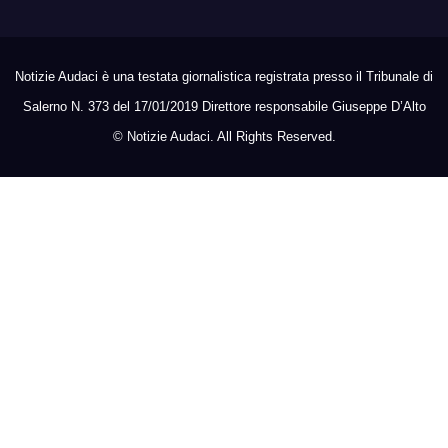
Notizie Audaci è una testata giornalistica registrata presso il Tribunale di
Salerno N. 373 del 17/01/2019 Direttore responsabile Giuseppe D’Alto
©
Notizie Audaci. All Rights Reserved.