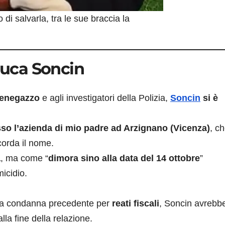
 di salvarla, tra le sue braccia la
nluca Soncin
Menegazzo
e agli investigatori della Polizia,
Soncin
si è
so l’azienda di mio padre ad Arzignano (Vicenza)
, ch
corda il nome.
a
, ma come “
dimora sino alla data del 14 ottobre
”
micidio.
na condanna precedente per
reati fiscali
, Soncin avrebb
lla fine della relazione.