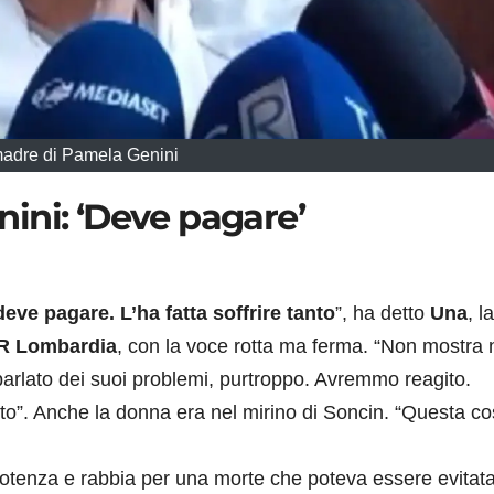
adre di Pamela Genini
ini: ‘Deve pagare’
deve pagare. L’ha fatta soffrire tanto
”, ha detto
Una
, la
R Lombardia
, con la voce rotta ma ferma. “Non mostra n
arlato dei suoi problemi, purtroppo. Avremmo reagito.
lto”. Anche la donna era nel mirino di Soncin. “Questa c
mpotenza e rabbia per una morte che poteva essere evitata