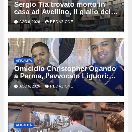
Sergio Tia trovato morto in
casa ad Avellino, il giallo della
porta socchiusa: disposta
AGO 6, 2026
REDAZIONE
l’autopsia
ATTUALITÀ
Omicidio Christopher Ogando
a Parma, l’avvocato Liguori:
«Ogni elemento va
AGO 6, 2026
REDAZIONE
approfondito fino in fondo»,
migliaia di chat al vaglio degli
investigatori
ATTUALITÀ