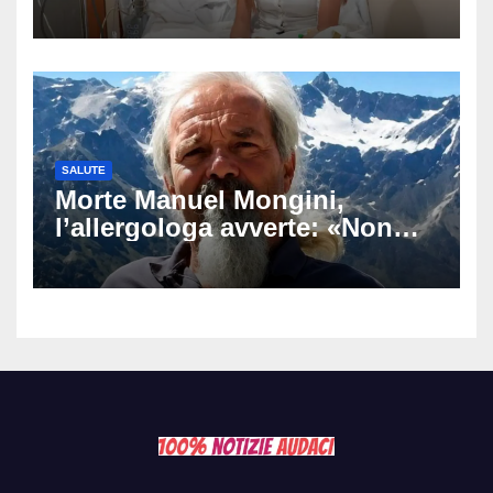
di andare avanti», l’ultimo
messaggio dell’influencer
commuove i fan
SALUTE
Morte Manuel Mongini,
l’allergologa avverte: «Non
aspettate di sapere se siete
allergici»