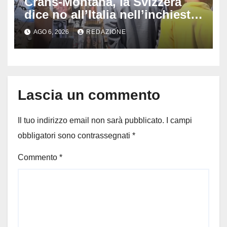
Crans-Montana, la Svizzera
dice no all’Italia nell’inchiesta
sul rogo: respinta la richiesta
AGO 6, 2026
REDAZIONE
di costituirsi parte civile
Lascia un commento
Il tuo indirizzo email non sarà pubblicato.
I campi
obbligatori sono contrassegnati
*
Commento
*