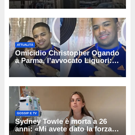
l’autopsia
ATTUALITÀ
Omicidio Christopher Ogando
a Parma, l’avvocato Liguori:
«Ogni elemento va
approfondito fino in fondo»,
migliaia di chat al vaglio degli
investigatori
GOSSIP E TV
Sydney Towle è morta a 26
anni: «Mi avete dato la forza