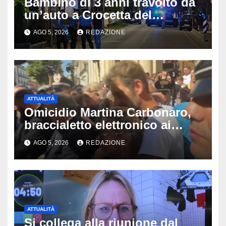
Bambino di 3 anni travolto da
un’auto a Crocetta del
Montello: è gravissimo,
AGO 5, 2026
REDAZIONE
trasportato in elicottero a
Padova
ATTUALITÀ
Omicidio Martina Carbonaro,
braccialetto elettronico ai
genitori della 14enne: non
AGO 5, 2026
REDAZIONE
potranno avvicinarsi alla
famiglia di Alessio Tucci
ATTUALITÀ
Si collega alla riunione dal