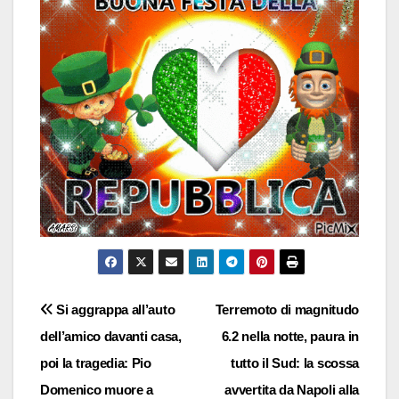
Navigazione
Si aggrappa all’auto
Terremoto di magnitudo
dell’amico davanti casa,
6.2 nella notte, paura in
articoli
poi la tragedia: Pio
tutto il Sud: la scossa
Domenico muore a
avvertita da Napoli alla