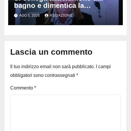
bagno e dimentica la
telecamera accesa: tutti
AGO 5, 2026
REDAZIONE
vedono il bucato, il video
diventa virale
Lascia un commento
Il tuo indirizzo email non sarà pubblicato.
I campi
obbligatori sono contrassegnati
*
Commento
*