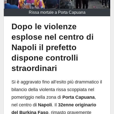
Rissa mortale a Porta Capuana
Dopo le violenze
esplose nel centro di
Napoli il prefetto
dispone controlli
straordinari
Si è aggravato fino all’esito più drammatico il
bilancio della violenta rissa scoppiata nel
pomeriggio nella zona di
Porta Capuana
,
nel centro d
i Napoli
. Il
32enne originario
del Burkina Faso
, rimasto gravemente