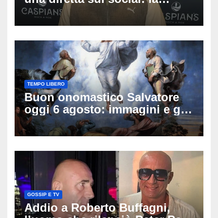
famiglia rompe il silenzio
sulle sue condizioni
TEMPO LIBERO
Buon onomastico Salvatore
oggi 6 agosto: immagini e gif
di auguri da condividere
GOSSIP E TV
Addio a Roberto Buffagni,