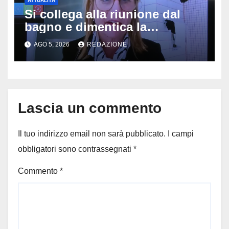
ATTUALITÀ
Si collega alla riunione dal
bagno e dimentica la
telecamera accesa: tutti
AGO 5, 2026
REDAZIONE
vedono il bucato, il video
diventa virale
Lascia un commento
Il tuo indirizzo email non sarà pubblicato.
I campi
obbligatori sono contrassegnati
*
Commento
*