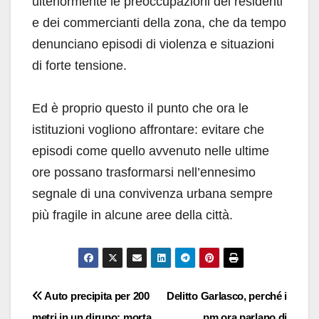
ulteriormente le preoccupazioni dei residenti
e dei commercianti della zona, che da tempo
denunciano episodi di violenza e situazioni
di forte tensione.
Ed è proprio questo il punto che ora le
istituzioni vogliono affrontare: evitare che
episodi come quello avvenuto nelle ultime
ore possano trasformarsi nell’ennesimo
segnale di una convivenza urbana sempre
più fragile in alcune aree della città.
Navigazione
Auto precipita per 200
Delitto Garlasco, perché i
metri in un dirupo: morta
pm ora parlano di