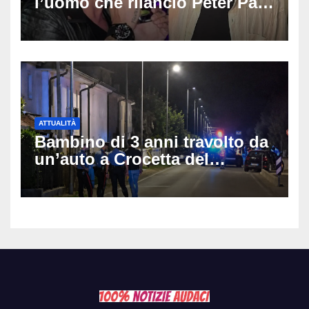
l’uomo che rilanciò Peter Pan
e Villa delle Rose: aveva 59
anni
ATTUALITÀ
Bambino di 3 anni travolto da
un’auto a Crocetta del
Montello: è gravissimo,
trasportato in elicottero a
Padova