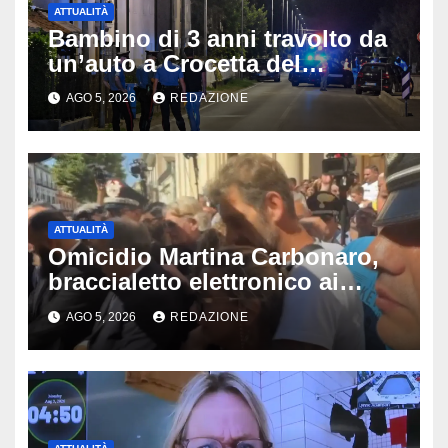
ATTUALITÀ
Bambino di 3 anni travolto da
un’auto a Crocetta del
Montello: è gravissimo,
AGO 5, 2026
REDAZIONE
trasportato in elicottero a
Padova
ATTUALITÀ
Omicidio Martina Carbonaro,
braccialetto elettronico ai
genitori della 14enne: non
AGO 5, 2026
REDAZIONE
potranno avvicinarsi alla
famiglia di Alessio Tucci