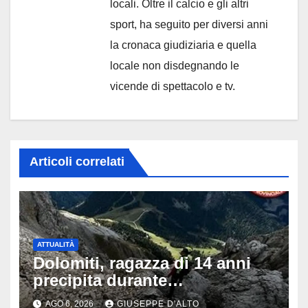
locali. Oltre il calcio e gli altri
sport, ha seguito per diversi anni
la cronaca giudiziaria e quella
locale non disdegnando le
vicende di spettacolo e tv.
Articoli correlati
ATTUALITÀ
Dolomiti, ragazza di 14 anni
precipita durante
un’escursione: tragedia sul
AGO 6, 2026
GIUSEPPE D'ALTO