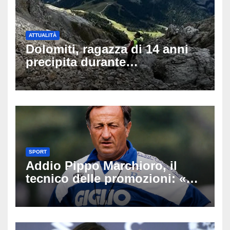
ATTUALITÀ
Dolomiti, ragazza di 14 anni
precipita durante
un’escursione: tragedia sul
Latemar davanti alla famiglia
SPORT
Addio Pippo Marchioro, il
tecnico delle promozioni: «Ha
scritto pagine indimenticabili
del nostro calcio»