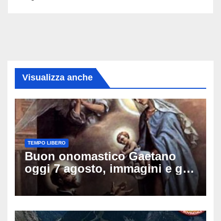
Visualizza anche
TEMPO LIBERO
Buon onomastico Gaetano
oggi 7 agosto, immagini e gif
di auguri da condividere sui
social