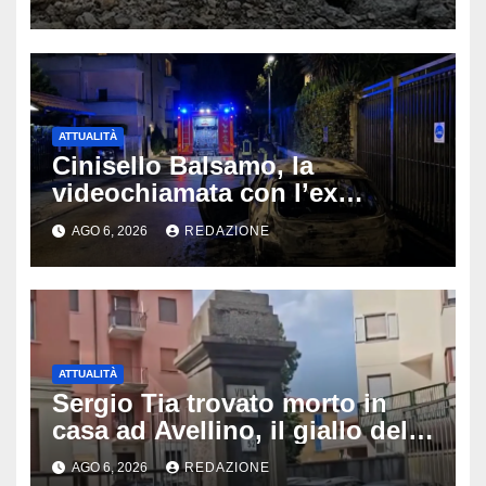
Latemar davanti alla famiglia
ATTUALITÀ
Cinisello Balsamo, la
videochiamata con l’ex
fidanzata e il dramma: 35enne
AGO 6, 2026
REDAZIONE
lotta tra la vita e la morte
ATTUALITÀ
Sergio Tia trovato morto in
casa ad Avellino, il giallo della
porta socchiusa: disposta
AGO 6, 2026
REDAZIONE
l’autopsia