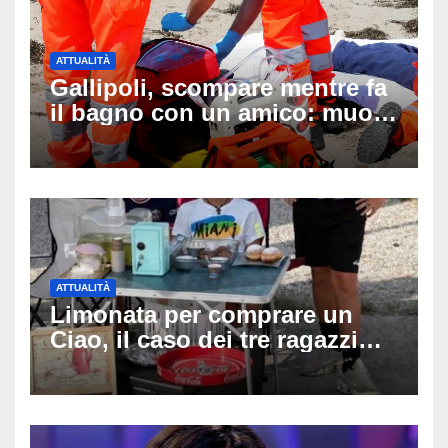
ATTUALITÀ
Gallipoli, scompare mentre fa
il bagno con un amico: muore
a 19 anni dopo 45 minuti di
disperati tentativi di
rianimazione
ATTUALITÀ
Limonata per comprare un
Ciao, il caso dei tre ragazzi
divide l’Italia: Fedriga li invita
in Regione, Vannacci li
difende