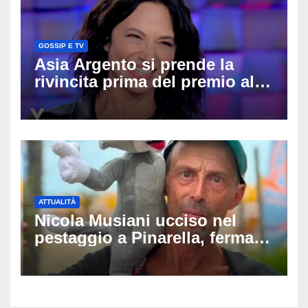
GOSSIP E TV
Asia Argento si prende la
rivincita prima del premio alla
carriera: «Mi chiamano
raccomandata e cagna»
ATTUALITÀ
Nicola Musiani ucciso nel
pestaggio a Pinarella, fermati
quattro giovani: la svolta
dopo video, intercettazioni e
pedinamenti