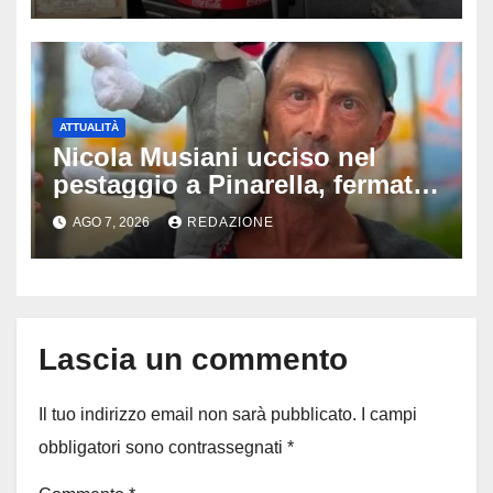
difende
ATTUALITÀ
Nicola Musiani ucciso nel
pestaggio a Pinarella, fermati
quattro giovani: la svolta
AGO 7, 2026
REDAZIONE
dopo video, intercettazioni e
pedinamenti
Lascia un commento
Il tuo indirizzo email non sarà pubblicato.
I campi
obbligatori sono contrassegnati
*