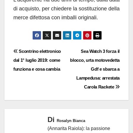
di acquisto, per chiedere la sostituzione della
merce difettosa con imballi originali.
Navigazione
Scontrino elettronico
Sea Watch 3 forza il
dal 1° luglio 2019: come
blocco, urta motovedetta
articoli
funziona e cosa cambia
Gdf e sbarca a
Lampedusa: arrestata
Carola Rackete
Di
Rosalyn Bianca
(Annarita Raiola): la passione