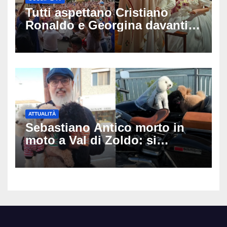
Tutti aspettano Cristiano
Ronaldo e Georgina davanti
alla cattedrale: ma il
matrimonio era di un’altra
coppia
ATTUALITÀ
Sebastiano Antico morto in
moto a Val di Zoldo: si
schianta con il sidecar, salvi i
due cagnolini