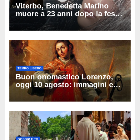
Viterbo, Benedetta Marino
muore a 23 anni dopo la festa
di compleanno: trovata senza
vita nell’ex consorzio, è giallo
sulle ultime ore
TEMPO LIBERO
Buon onomastico Lorenzo,
oggi 10 agosto: immagini e
gif di auguri da condividere
sui social
GOSSIP E TV