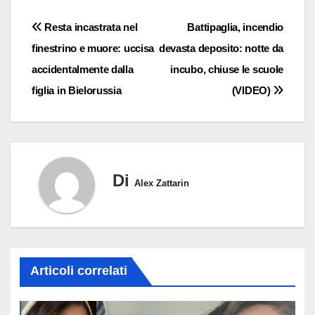
Navigazione
Resta incastrata nel
Battipaglia, incendio
finestrino e muore: uccisa
devasta deposito: notte da
articoli
accidentalmente dalla
incubo, chiuse le scuole
figlia in Bielorussia
(VIDEO)
Di
Alex Zattarin
Articoli correlati