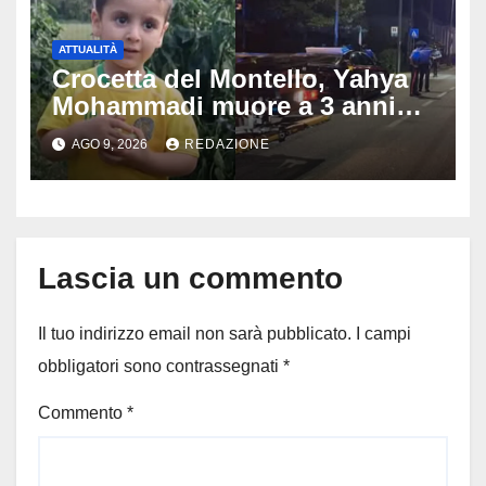
ATTUALITÀ
Crocetta del Montello, Yahya
Mohammadi muore a 3 anni
dopo 72 ore di agonia: era
AGO 9, 2026
REDAZIONE
stato travolto da un’auto
Lascia un commento
Il tuo indirizzo email non sarà pubblicato.
I campi
obbligatori sono contrassegnati
*
Commento
*