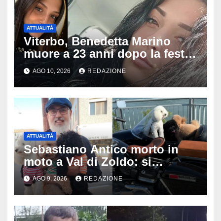
ATTUALITÀ
Viterbo, Benedetta Marino
muore a 23 anni dopo la festa
di compleanno: trovata senza
AGO 10, 2026
REDAZIONE
vita nell’ex consorzio, è giallo
sulle ultime ore
ATTUALITÀ
Sebastiano Antico morto in
moto a Val di Zoldo: si
schianta con il sidecar, salvi i
AGO 9, 2026
REDAZIONE
due cagnolini