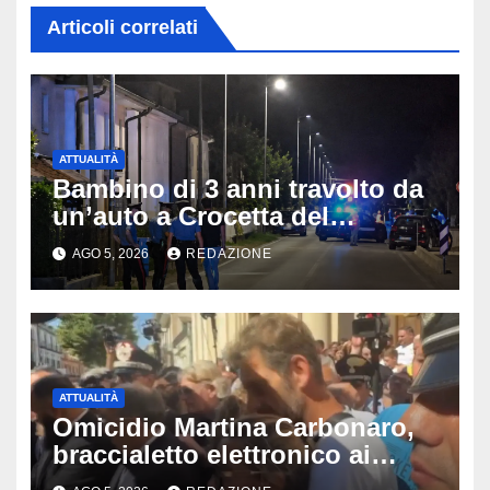
Articoli correlati
ATTUALITÀ
Bambino di 3 anni travolto da
un’auto a Crocetta del
Montello: è gravissimo,
AGO 5, 2026
REDAZIONE
trasportato in elicottero a
Padova
ATTUALITÀ
Omicidio Martina Carbonaro,
braccialetto elettronico ai
genitori della 14enne: non