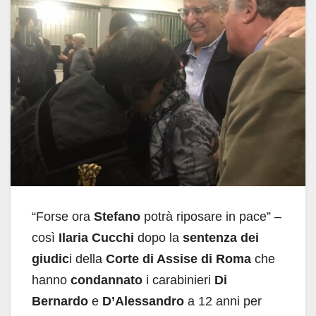
“Forse ora
Stefano
potrà riposare in pace” –
così
Ilaria Cucchi
dopo la
sentenza dei
giudic
i della
Corte di Assise di Roma
che
hanno
condannato
i carabinieri
Di
Bernardo
e
D’Alessandro
a 12 anni per