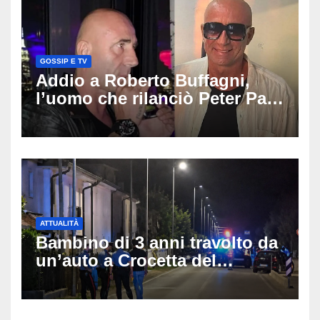
GOSSIP E TV
Addio a Roberto Buffagni,
l’uomo che rilanciò Peter Pan
e Villa delle Rose: aveva 59
anni
ATTUALITÀ
Bambino di 3 anni travolto da
un’auto a Crocetta del
Montello: è gravissimo,
trasportato in elicottero a
Padova