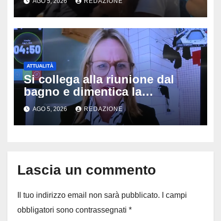
AGO 5, 2026
REDAZIONE
potranno avvicinarsi alla
famiglia di Alessio Tucci
ATTUALITÀ
Si collega alla riunione dal
bagno e dimentica la
telecamera accesa: tutti
AGO 5, 2026
REDAZIONE
vedono il bucato, il video
diventa virale
Lascia un commento
Il tuo indirizzo email non sarà pubblicato.
I campi
obbligatori sono contrassegnati
*