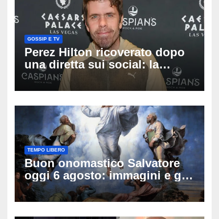
GOSSIP E TV
Perez Hilton ricoverato dopo
una diretta sui social: la
famiglia rompe il silenzio
sulle sue condizioni
TEMPO LIBERO
Buon onomastico Salvatore
oggi 6 agosto: immagini e gif
di auguri da condividere