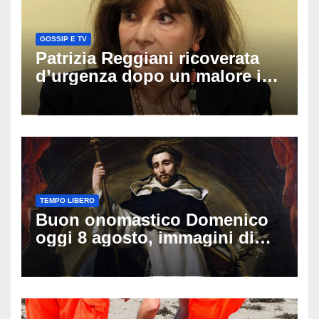
GOSSIP E TV
Patrizia Reggiani ricoverata
d’urgenza dopo un malore in
vacanza: come sta oggi l’ex
Lady Gucci
TEMPO LIBERO
Buon onomastico Domenico
oggi 8 agosto, immagini di
auguri da condividere