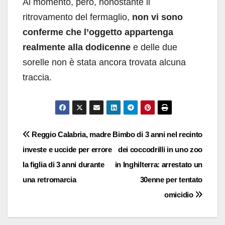
Al momento, però, nonostante il
ritrovamento del fermaglio,
non vi sono
conferme che l’oggetto appartenga
realmente alla dodicenne
e delle due
sorelle non è stata ancora trovata alcuna
traccia.
Navigazione
Reggio Calabria, madre
Bimbo di 3 anni nel recinto
investe e uccide per errore
dei coccodrilli in uno zoo
articoli
la figlia di 3 anni durante
in Inghilterra: arrestato un
una retromarcia
30enne per tentato
omicidio