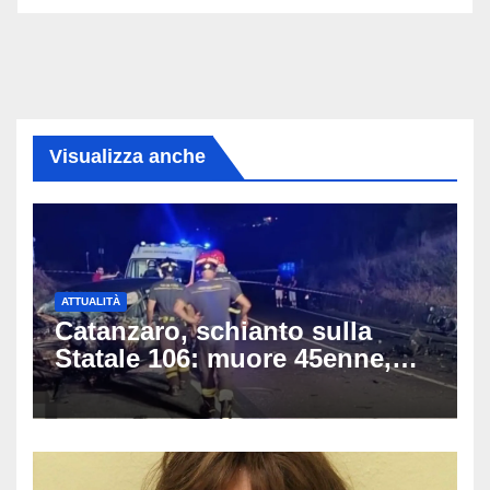
Visualizza anche
ATTUALITÀ
Catanzaro, schianto sulla
Statale 106: muore 45enne,
coinvolti un’auto, un suv e
una moto