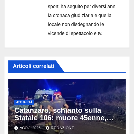
sport, ha seguito per diversi anni
la cronaca giudiziaria e quella
locale non disdegnando le
vicende di spettacolo e tv.
Articoli correlati
ATTUALITÀ
Catanzaro, schianto sulla
Statale 106: muore 45enne,
coinvolti un’auto, un suv e
AGO 8, 2026
REDAZIONE
una moto